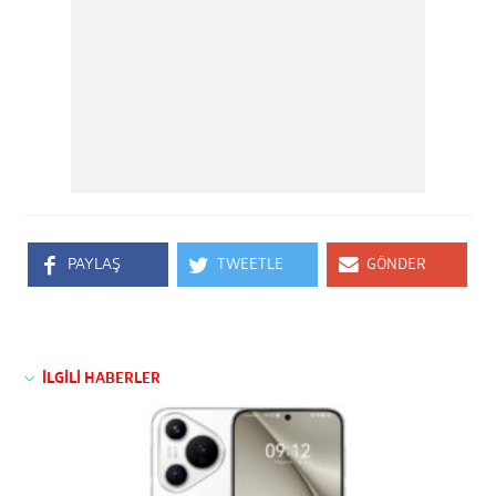
PAYLAŞ
TWEETLE
GÖNDER
İLGİLİ HABERLER