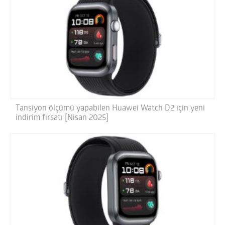
Tansiyon ölçümü yapabilen Huawei Watch D2 için yeni
indirim fırsatı [Nisan 2025]