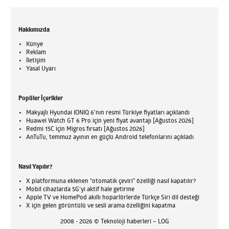
Hakkımızda
Künye
Reklam
İletişim
Yasal Uyarı
Popüler İçerikler
Makyajlı Hyundai IONIQ 6'nın resmi Türkiye fiyatları açıklandı
Huawei Watch GT 6 Pro için yeni fiyat avantajı [Ağustos 2026]
Redmi 15C için Migros fırsatı [Ağustos 2026]
AnTuTu, temmuz ayının en güçlü Android telefonlarını açıkladı
Nasıl Yapılır?
X platformuna eklenen “otomatik çeviri” özelliği nasıl kapatılır?
Mobil cihazlarda 5G’yi aktif hale getirme
Apple TV ve HomePod akıllı hoparlörlerde Türkçe Siri dil desteği
X için gelen görüntülü ve sesli arama özelliğini kapatma
2008 - 2026 © Teknoloji haberleri – LOG