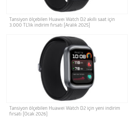
Tansiyon ölçebilen Huaweı Watch D2 akıllı saat için
3.000 TL’lik indirim fırsatı [Aralık 2025]
Tansiyon ölçebilen Huawei Watch D2 için yeni indirim
fırsatı [Ocak 2026]