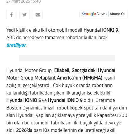
27 Mart 2025 16:40
Yedi kişilik elektrikli otomobil modeli
Hyundai IONIQ 9
,
ABD’de neredeyse tamamen robotlar kullanılarak
üretiliyor
.
Hyundai Motor Group,
Ellabell, Georgia’daki Hyundai
Motor Group Metaplant America’nın (HMGMA)
resmi
açılışını gerçekleştirdi. Çok büyük oranda robotların
kullanıldığı fabrikadan çıkan ilk araçlar ise elektrikli
Hyundai IONIQ 5
ve
Hyundai IONIQ 9
oldu. Üretimde
Boston Dynamics imzalı robot köpek
Spot’tan
dahi yardım
alan Hyundai, yapılan açıklamaya göre yıllık kapasitesi 300
bin olan bu otomobil fabrikasını iki buçuk yılda devreye
aldı.
2026’da
bazı Kia modellerinin de üretileceği akıllı