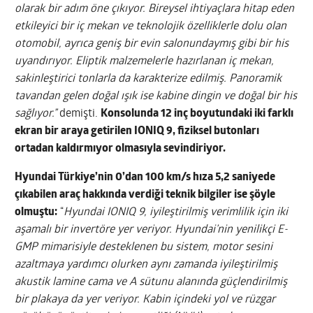
olarak bir adım öne çıkıyor. Bireysel ihtiyaçlara hitap eden
etkileyici bir iç mekan ve teknolojik özelliklerle dolu olan
otomobil, ayrıca geniş bir evin salonundaymış gibi bir his
uyandırıyor. Eliptik malzemelerle hazırlanan iç mekan,
sakinleştirici tonlarla da karakterize edilmiş. Panoramik
tavandan gelen doğal ışık ise kabine dingin ve doğal bir his
sağlıyor.”
demişti.
Konsolunda 12 inç boyutundaki iki farklı
ekran bir araya getirilen IONIQ 9, fiziksel butonları
ortadan kaldırmıyor olmasıyla sevindiriyor.
Hyundai Türkiye’nin 0’dan 100 km/s hıza 5,2 saniyede
çıkabilen araç hakkında verdiği teknik bilgiler ise şöyle
olmuştu:
“
Hyundai IONIQ 9, iyileştirilmiş verimlilik için iki
aşamalı bir invertöre yer veriyor. Hyundai’nin yenilikçi E-
GMP mimarisiyle desteklenen bu sistem, motor sesini
azaltmaya yardımcı olurken aynı zamanda iyileştirilmiş
akustik lamine cama ve A sütunu alanında güçlendirilmiş
bir plakaya da yer veriyor. Kabin içindeki yol ve rüzgar