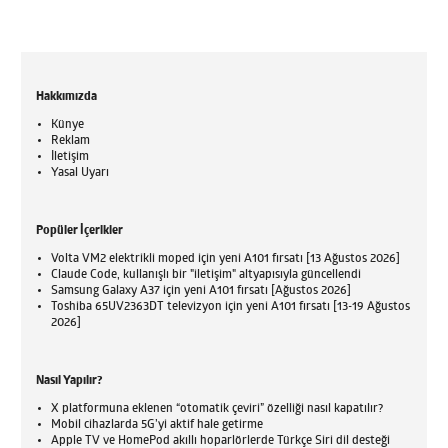
Hakkımızda
Künye
Reklam
İletişim
Yasal Uyarı
Popüler İçerikler
Volta VM2 elektrikli moped için yeni A101 fırsatı [13 Ağustos 2026]
Claude Code, kullanışlı bir "iletişim" altyapısıyla güncellendi
Samsung Galaxy A37 için yeni A101 fırsatı [Ağustos 2026]
Toshiba 65UV2363DT televizyon için yeni A101 fırsatı [13-19 Ağustos
2026]
Nasıl Yapılır?
X platformuna eklenen “otomatik çeviri” özelliği nasıl kapatılır?
Mobil cihazlarda 5G’yi aktif hale getirme
Apple TV ve HomePod akıllı hoparlörlerde Türkçe Siri dil desteği