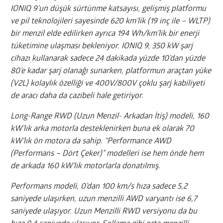
IONIQ 9’un düşük sürtünme katsayısı, gelişmiş platformu
ve pil teknolojileri sayesinde 620 km’lik (19 inç ile – WLTP)
bir menzil elde edilirken ayrıca 194 Wh/km’lik bir enerji
tüketimine ulaşması bekleniyor.
IONIQ 9, 350 kW şarj
cihazı kullanarak sadece 24 dakikada yüzde 10’dan yüzde
80’e kadar şarj olanağı sunarken, platformun araçtan yüke
(V2L) kolaylık özelliği ve 400V/800V çoklu şarj kabiliyeti
de aracı daha da cazibeli hale getiriyor.
Long-Range RWD (Uzun Menzil- Arkadan İtiş) modeli, 160
kW’lık arka motorla desteklenirken buna ek olarak 70
kW’lık ön motora da sahip. “Performance AWD
(Performans – Dört Çeker)” modelleri ise hem önde hem
de arkada 160 kW’lık motorlarla donatılmış.
Performans modeli, 0’dan 100 km/s hıza sadece 5,2
saniyede ulaşırken, uzun menzilli AWD varyantı ise 6,7
saniyede ulaşıyor. Uzun Menzilli RWD versiyonu da bu