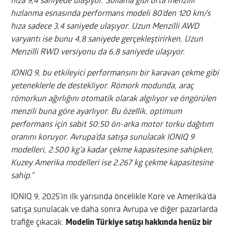
hıza 9,4 saniyede ulaşıyor. Sollama gibi orta menzilli
hızlanma esnasında performans modeli 80’den 120 km/s
hıza sadece 3,4 saniyede ulaşıyor. Uzun Menzilli AWD
varyantı ise bunu 4,8 saniyede gerçekleştirirken, Uzun
Menzilli RWD versiyonu da 6,8 saniyede ulaşıyor.
IONIQ 9, bu etkileyici performansını bir karavan çekme gibi
yeteneklerle de destekliyor. Römork modunda, araç
römorkun ağırlığını otomatik olarak algılıyor ve öngörülen
menzili buna göre ayarlıyor. Bu özellik, optimum
performans için sabit 50:50 ön-arka motor torku dağıtım
oranını koruyor. Avrupa’da satışa sunulacak IONIQ 9
modelleri, 2.500 kg’a kadar çekme kapasitesine sahipken,
Kuzey Amerika modelleri ise 2.267 kg çekme kapasitesine
sahip.”
IONIQ 9, 2025’in ilk yarısında öncelikle Kore ve Amerika’da
satışa sunulacak ve daha sonra Avrupa ve diğer pazarlarda
trafiğe çıkacak.
Modelin Türkiye satışı hakkında henüz bir