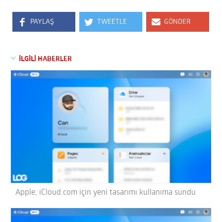
PAYLAŞ
TWEETLE
GÖNDER
İLGİLİ HABERLER
Apple, iCloud.com için yeni tasarımı kullanıma sundu