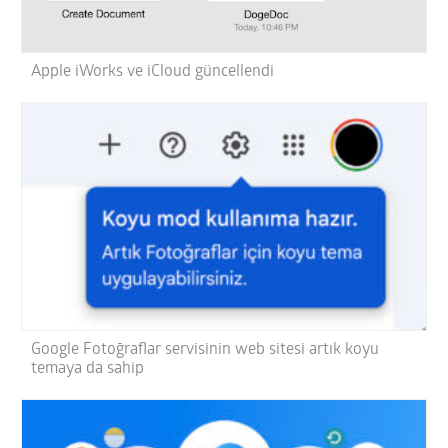
Apple iWorks ve iCloud güncellendi
Google Fotoğraflar servisinin web sitesi artık koyu
temaya da sahip