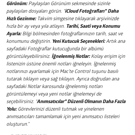
Görünüm:
Paylaşılan Görünüm sekmesinde sizinle
paylaşılan dosyaları görün. “
iCloud Fotoğrafları”
Daha
Hızlı Gezinme:
Takvim simgesine tıklayarak arşivinizde
hızla bir ay veya yıla atlayın.
Tarihi, Saati veya Konumu
Ayarla:
Bilgi bölmesinden fotoğraflarınızın tarih, saat ve
konumunu değiştirin.
Yeni Kutucuk Seçenekleri:
Artık ana
sayfadaki Fotoğraflar kutucuğunda bir albümü
görüntüleyebilirsiniz.
İğnelenmiş Notlar:
Kolay erişim için
listenizin üstüne önemli notları iğneleyin. İğnelenmiş
notlarınızı ayarlamak için Mac’te Control tuşunu basılı
tutarak tıklayın veya sağ tıklayın. Ayrıca doğrudan ana
sayfadaki Notlar karosunda iğnelenmiş notları
görüntülemeyi veya yeni notlar iğnelemeyi de
seçebilirsiniz. “
Anımsatıcılar” Düzenli Olmanın Daha Fazla
Yolu:
Görevlerinizi düzenli tutmak ve yinelenen
anımsatıcıları tamamlamak için yeni anımsatıcı listeleri
oluşturun.”