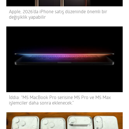
Apple, 2026’da iPhone satış düzeninde önemli bir
değişiklik yapabilir
İddia: “M5 MacBook Pro serisine M5 Pro ve M5 Max
işlemciler daha sonra eklenecek.”