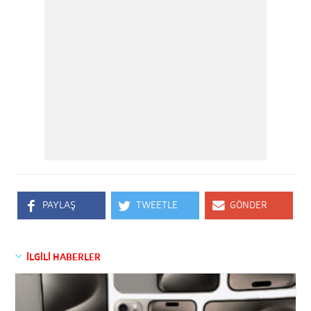
PAYLAŞ
TWEETLE
GÖNDER
İLGİLİ HABERLER