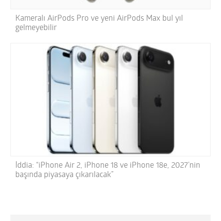
Kameralı AirPods Pro ve yeni AirPods Max bul yıl
gelmeyebilir
İddia: “iPhone Air 2, iPhone 18 ve iPhone 18e, 2027’nin
başında piyasaya çıkarılacak”