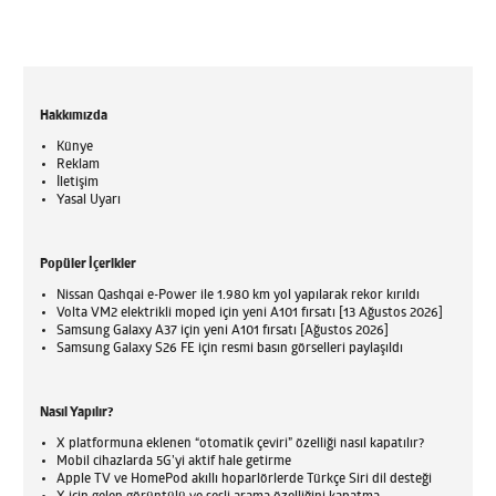
Hakkımızda
Künye
Reklam
İletişim
Yasal Uyarı
Popüler İçerikler
Nissan Qashqai e-Power ile 1.980 km yol yapılarak rekor kırıldı
Volta VM2 elektrikli moped için yeni A101 fırsatı [13 Ağustos 2026]
Samsung Galaxy A37 için yeni A101 fırsatı [Ağustos 2026]
Samsung Galaxy S26 FE için resmi basın görselleri paylaşıldı
Nasıl Yapılır?
X platformuna eklenen “otomatik çeviri” özelliği nasıl kapatılır?
Mobil cihazlarda 5G’yi aktif hale getirme
Apple TV ve HomePod akıllı hoparlörlerde Türkçe Siri dil desteği