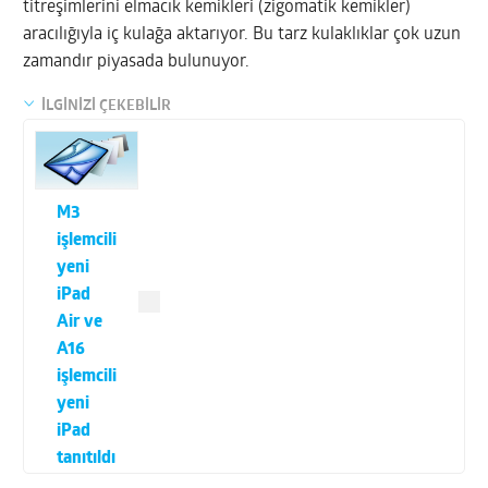
titreşimlerini elmacık kemikleri (zigomatik kemikler)
aracılığıyla iç kulağa aktarıyor. Bu tarz kulaklıklar çok uzun
zamandır piyasada bulunuyor.
İLGİNİZİ ÇEKEBİLİR
M3
işlemcili
yeni
iPad
Air ve
A16
işlemcili
yeni
iPad
tanıtıldı