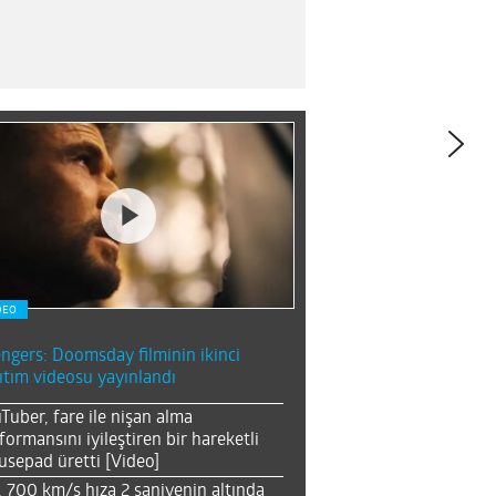
DEO
ngers: Doomsday filminin ikinci
ıtım videosu yayınlandı
Tuber, fare ile nişan alma
formansını iyileştiren bir hareketli
sepad üretti [Video]
, 700 km/s hıza 2 saniyenin altında