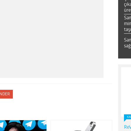
çık
üre
Sa
mim
taş
Sam
sağ
NDER
KA
ReV