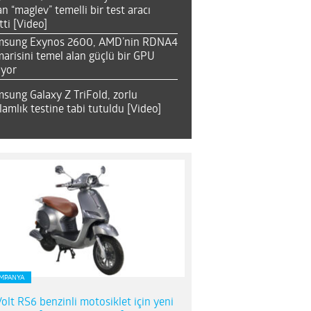
an “maglev” temelli bir test aracı
tti [Video]
msung Exynos 2600, AMD’nin RDNA4
arisini temel alan güçlü bir GPU
ıyor
sung Galaxy Z TriFold, zorlu
lamlık testine tabi tutuldu [Video]
MPANYA
olt RS6 benzinli motosiklet için yeni