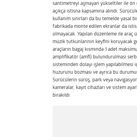
santimetreyi aşmayan yükseltiler ile ön
açıkça istisna kapsamına alındı. Sürücül
kullanım sınırları da bu temelde yasal b
fabrikada monte edilen ekranlar da isti
olmayacak. Yapılan düzenleme ile araç ür
müzik tutkunlarının keyfini koruyacak g
araçların bagaj kısmında 1 adet maksi
amplifikatör (amfi) bulundurulması serb
sisteminden dolayı işlem yapılabilmesi i
huzurunu bozması ve ayrıca bu durumun so
Sürücülerin sürüş, park veya navigasyon y
kameralar, kayıt cihazları ve sistem aya
bırakıldı
.