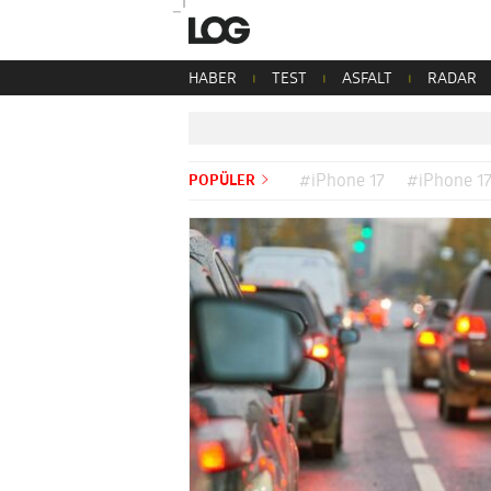
HABER
TEST
ASFALT
RADAR
POPÜLER
#iPhone 17
#iPhone 17