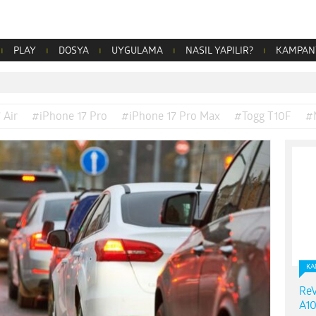
PLAY
DOSYA
UYGULAMA
NASIL YAPILIR?
KAMPAN
 Air
#iPhone 17 Pro
#iPhone 17 Pro Max
#Togg T10F
#
KA
ReV
A10