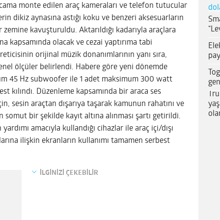
 cama monte edilen araç kameraları ve telefon tutucular
dol
erin dikiz aynasına astığı koku ve benzeri aksesuarların
Sma
“Le
ir zemine kavuşturuldu. Aktarıldığı kadarıyla araçlara
sna kapsamında olacak ve cezai yaptırıma tabi
Ele
eticisinin orijinal müzik donanımlarının yanı sıra,
pay
enel ölçüler belirlendi. Habere göre yeni dönemde
Tog
mum 45 Hz subwoofer ile 1 adet maksimum 300 watt
gen
est kılındı. Düzenleme kapsamında bir araca ses
Tru
yaş
çin, sesin araçtan dışarıya taşarak kamunun rahatını ve
ola
mut bir şekilde kayıt altına alınması şartı getirildi.
ardımı amacıyla kullandığı cihazlar ile araç içi/dışı
rlarına ilişkin ekranların kullanımı tamamen serbest
İLGİNİZİ ÇEKEBİLİR