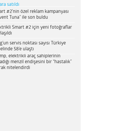
ara satıldı
rt #2’nin özel reklam kampanyası
vent Tuna” ile son buldu
ktrikli Smart #2 için yeni fotoğraflar
laşıldı
g’un servis noktası sayısı Türkiye
elinde 58’e ulaştı
mp, elektrikli araç sahiplerinin
adığı menzil endişesini bir “hastalık”
rak nitelendirdi