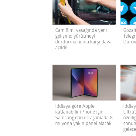
Cam filmi yasağında yeni
Gözalt
gelişme; yürütmeyi
Teleg
durdurma adına karşı dava
Durov 
açıldı!
İddiaya göre Apple,
İddia
katlanabilir iPhone için
Ultra’
Samsung’dan ilk aşamada 8
özelli
milyona yakın panel alacak
sonun
gelec