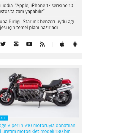
i iddia: “Apple, iPhone 17 serisine 10
stos’ta zam yapabilir”
upa Birliği, Starlink benzeri uydu ağı
jesi için temel planı hazırladı
FALT
ge Viper’ın V10 motoruyla donatılan
l üretim motosiklet modeli 180 bin