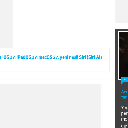
S 27, iPadOS 27, macOS 27, yeni nesil Siri (Siri AI)
Vİ
Ave
tan
You
per
mou
Çin