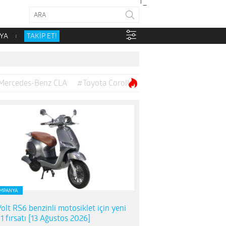
YA
TAKİP ET!
Mercedes-Benz CLA
#Toyota Corolla
MPANYA
olt RS6 benzinli motosiklet için yeni
1 fırsatı [13 Ağustos 2026]