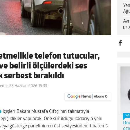
Yen
Ağu
Avr
pro
etmelikle telefon tutucular,
e belirli ölçülerdeki ses
k serbest bırakıldı
leme: 28 Haziran 2026 15:33
e
İçişleri Bakanı Mustafa Çiftçi’nin talimatıyla
AS
değişiklikler yapılacak. Öne sürüldüğü kadarıyla yeni
Dod
veya gösterge panelinin en üst seviyesinden itibaren 5
öze