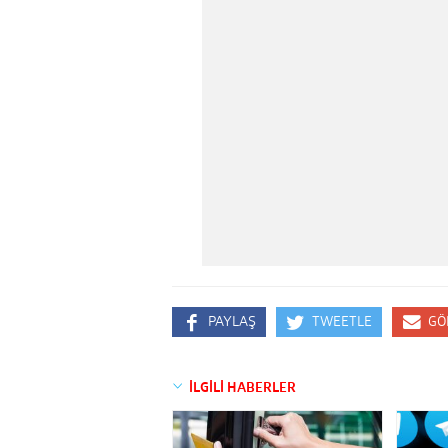
PAYLAŞ
TWEETLE
GÖ
İLGİLİ HABERLER