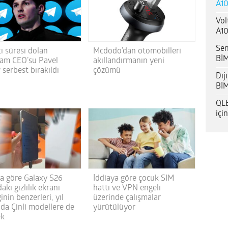
A10
Vol
A10
Sen
ı süresi dolan
Mcdodo’dan otomobilleri
BİM
ram CEO’su Pavel
akıllandırmanın yeni
serbest bırakıldı
çözümü
Dij
BİM
QLE
içi
ya göre Galaxy S26
İddiaya göre çocuk SIM
daki gizlilik ekranı
hattı ve VPN engeli
ğinin benzerleri, yıl
üzerinde çalışmalar
da Çinli modellere de
yürütülüyor
ek