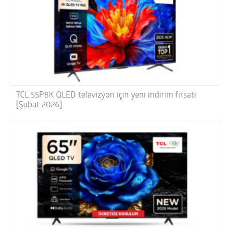
TCL 55P8K QLED televizyon için yeni indirim fırsatı
[Şubat 2026]