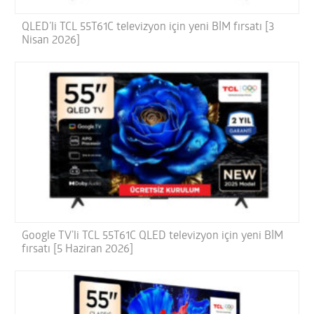
QLED’li TCL 55T61C televizyon için yeni BİM fırsatı [3
Nisan 2026]
Google TV’li TCL 55T61C QLED televizyon için yeni BİM
fırsatı [5 Haziran 2026]