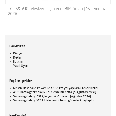
TCL 65T61C televizyon için yeni BİM fırsatı [26 Temmuz
2026]
Hakkımızda
Künye
Reklam
İletişim
Yasal Uyarı
Popüler İçerikler
Nissan Qashqai e-Power ile 1.980 km yol yapılarak rekor kırıldı
A101 katalog teknolojik ürünlerde bu hafta [6 Ağustos 2026]
Samsung Galaxy A37 için yeni A101 fırsatı [Ağustos 2026]
Samsung Galaxy S26 FE için resmi basın görselleri paylaşıldı
Nasıl Yapılır?