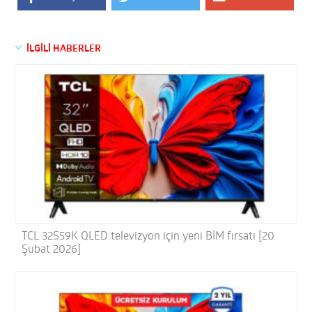
İLGİLİ HABERLER
TCL 32S59K QLED televizyon için yeni BİM fırsatı [20
Şubat 2026]