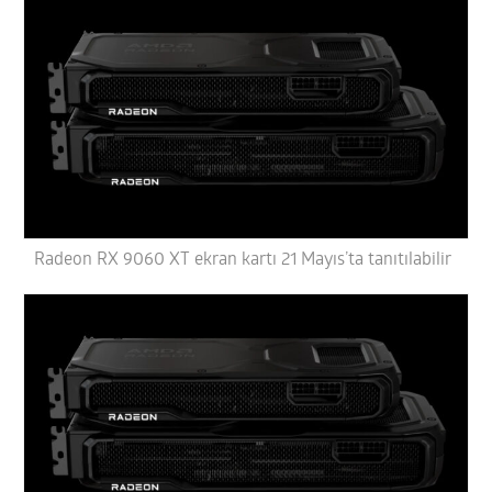
Radeon RX 9060 XT ekran kartı 21 Mayıs’ta tanıtılabilir