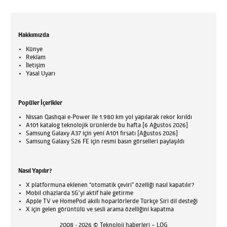
Hakkımızda
Künye
Reklam
İletişim
Yasal Uyarı
Popüler İçerikler
Nissan Qashqai e-Power ile 1.980 km yol yapılarak rekor kırıldı
A101 katalog teknolojik ürünlerde bu hafta [6 Ağustos 2026]
Samsung Galaxy A37 için yeni A101 fırsatı [Ağustos 2026]
Samsung Galaxy S26 FE için resmi basın görselleri paylaşıldı
Nasıl Yapılır?
X platformuna eklenen “otomatik çeviri” özelliği nasıl kapatılır?
Mobil cihazlarda 5G’yi aktif hale getirme
Apple TV ve HomePod akıllı hoparlörlerde Türkçe Siri dil desteği
X için gelen görüntülü ve sesli arama özelliğini kapatma
2008 - 2026 © Teknoloji haberleri – LOG