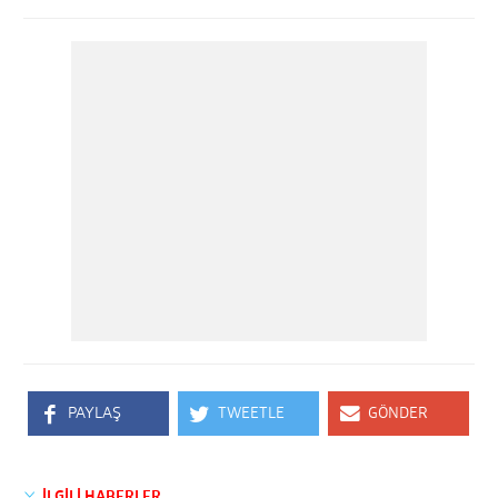
PAYLAŞ
TWEETLE
GÖNDER
İLGİLİ HABERLER