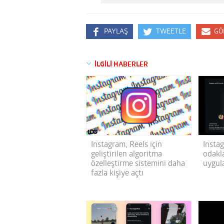
PAYLAŞ
TWEETLE
GÖ
İLGİLİ HABERLER
Instagram, Reels için
Instag
geliştirilen algoritma
odakl
özelleştirme sistemini daha
uygula
fazla kişiye açtı