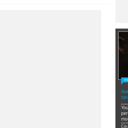
Vİ
Ave
tan
You
per
mou
Çin