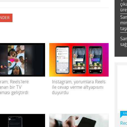
çık
üre
Sa
NDER
mim
taş
Sam
sağ
ram, Reels’lere
Instagram, yorumlara Reels
anan bir TV
ile cevap verme altyapısını
ması geliştirdi
duyurdu
KA
Red