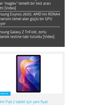
an “maglev” temelli bir test aracı
tti [Video]
msung Exynos 2600, AMD’nin RDNA4
arisini temel alan güçlü bir GPU
ıyor
sung Galaxy Z TriFold, zorlu
lamlık testine tabi tutuldu [Video]
MPANYA
mi Pad 2 tablet için yeni fiyat