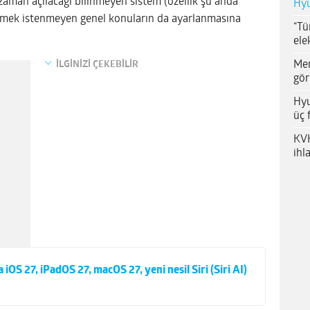
e zaman açılacağı bilinmeyen sistem (özellik şu anda
Hyu
rülmek istenmeyen genel konuların da ayarlanmasına
“Tü
ele
Me
İLGİNİZİ ÇEKEBİLİR
gör
Hyu
üç 
KVK
ihl
S 27, iPadOS 27, macOS 27, yeni nesil Siri (Siri AI)