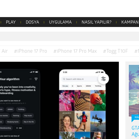
PLAY
DOSYA
UYGULAMA
NASIL YAPILIR?
KAMPAN
 Air
#iPhone 17 Pro
#iPhone 17 Pro Max
#Togg T10F
#
HA
GTA
Ağu