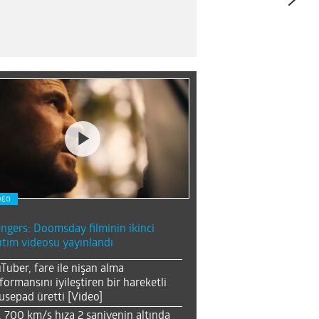
DEO
ngers: Doomsday filminin ikinci
ıtım videosu yayınlandı
Tuber, fare ile nişan alma
formansını iyileştiren bir hareketli
sepad üretti [Video]
, 700 km/s hıza 2 saniyenin altında