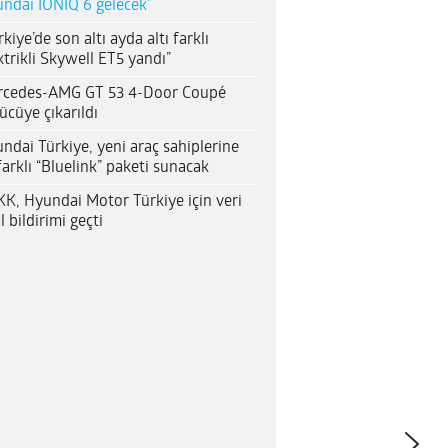
ndai IONIQ 6 gelecek”
rkiye’de son altı ayda altı farklı
ktrikli Skywell ET5 yandı”
rcedes-AMG GT 53 4-Door Coupé
ücüye çıkarıldı
ndai Türkiye, yeni araç sahiplerine
farklı “Bluelink” paketi sunacak
K, Hyundai Motor Türkiye için veri
al bildirimi geçti