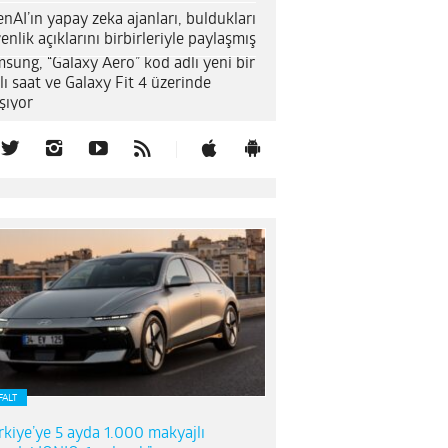
nAI’ın yapay zeka ajanları, buldukları
enlik açıklarını birbirleriyle paylaşmış
sung, “Galaxy Aero” kod adlı yeni bir
llı saat ve Galaxy Fit 4 üzerinde
ışıyor
FALT
rkiye’ye 5 ayda 1.000 makyajlı