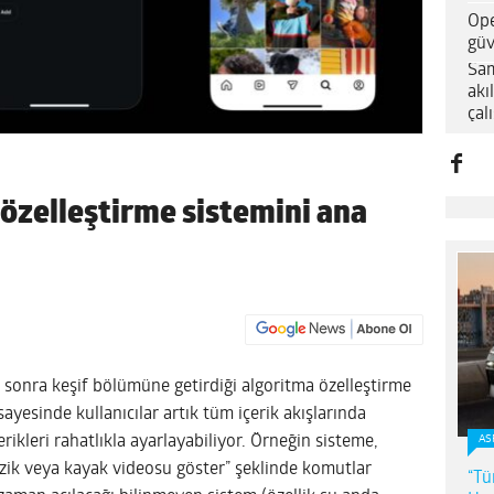
Ope
güv
Sam
akı
çal
özelleştirme sistemini ana
ha sonra keşif bölümüne getirdiği algoritma özelleştirme
sayesinde kullanıcılar artık tüm içerik akışlarında
erikleri rahatlıkla ayarlayabiliyor. Örneğin sisteme,
AS
üzik veya kayak videosu göster” şeklinde komutlar
“Tü