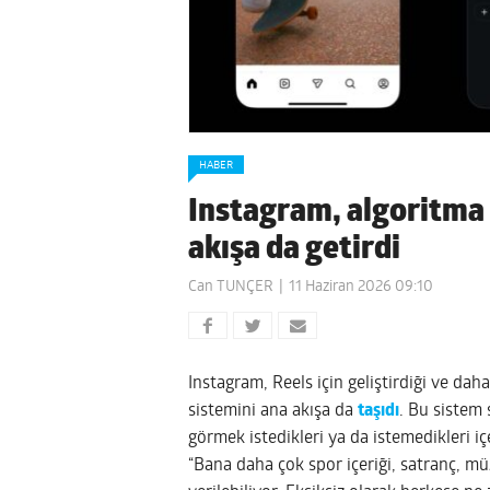
HABER
Instagram, algoritma 
akışa da getirdi
Can TUNÇER
11 Haziran 2026 09:10
Instagram, Reels için geliştirdiği ve da
sistemini ana akışa da
taşıdı
. Bu sistem 
görmek istedikleri ya da istemedikleri iç
“Bana daha çok spor içeriği, satranç, m