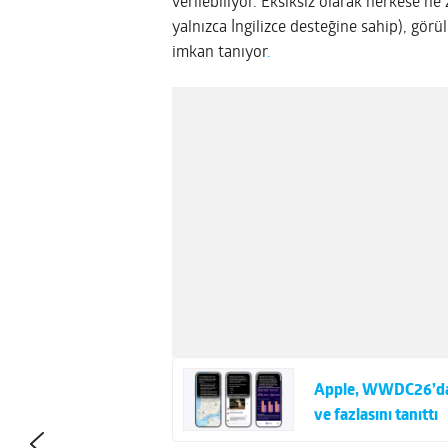
verilebiliyor. Eksiksiz olarak herkese n
yalnızca İngilizce desteğine sahip), gö
imkan tanıyor
.
Apple, WWDC26’da iO
ve fazlasını tanıttı