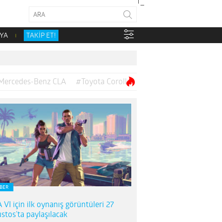
YA
TAKİP ET!
Mercedes-Benz CLA
#Toyota Corolla
BER
 VI için ilk oynanış görüntüleri 27
stos’ta paylaşılacak