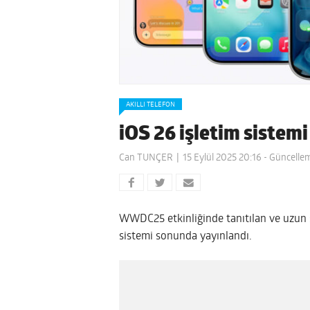
AKILLI TELEFON
iOS 26 işletim sistemi
Can TUNÇER
15 Eylül 2025 20:16
- Güncellem
WWDC25 etkinliğinde tanıtılan ve uzun sü
sistemi sonunda yayınlandı.