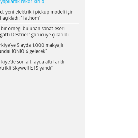
 yapılarak rekor kırıldı
d, yeni elektrikli pickup modeli için
i açıkladı: “Fathom”
 bir örneği bulunan sanat eseri
gatti Destrier” görücüye çıkarıldı
rkiye’ye 5 ayda 1.000 makyajlı
ndai IONIQ 6 gelecek”
rkiye’de son altı ayda altı farklı
ktrikli Skywell ET5 yandı”