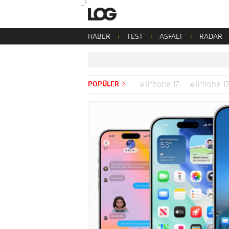
HABER
TEST
ASFALT
RADAR
POPÜLER
#iPhone 17
#iPhone 17