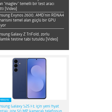
an “maglev” temelli bir test aracı
tti [Video]
msung Exynos 2600, AMD’nin RDNA4
arisini temel alan güçlü bir GPU
ıyor
sung Galaxy Z TriFold, zorlu
lamlık testine tabi tutuldu [Video]
MPANYA
sung Galaxy S25 FE için yeni fiyat
ntajı; işte 50 MP kameralı telefonun