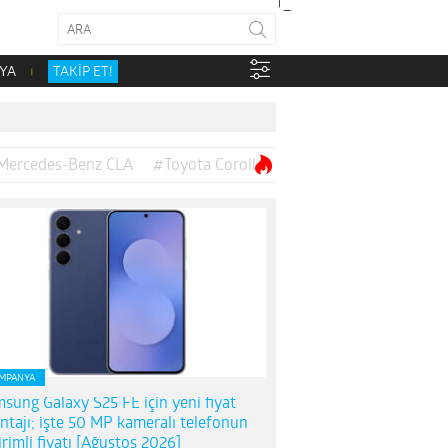
YA
TAKİP ET!
Mercedes-Benz CLA
#Toyota Corolla
MPANYA
sung Galaxy S25 FE için yeni fiyat
ntajı; işte 50 MP kameralı telefonun
irimli fiyatı [Ağustos 2026]