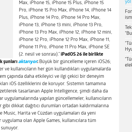
yol
Max, iPhone 15, iPhone 15 Plus, iPhone 15
Pro, iPhone 15 Pro Max, iPhone 14, iPhone 14
For
ism
Plus, iPhone 14 Pro, iPhone 14 Pro Max,
iPhone 13, iPhone 13 mini, iPhone 13 Pro,
Tek
iPhone 13 Pro Max, iPhone 12, iPhone 12 mini,
“Bu
iPhone 12 Pro, iPhone 12 Pro Max, iPhone 11,
“Tü
iPhone 11 Pro, iPhone 11 Pro Max, iPhone SE
Hyu
(2. nesil ve sonrası).”
iPadOS 26 ile birlikte
“Tü
k şunları
aktarıyor
:
Büyük bir güncelleme içeren iOS26;
ele
mler ve kullanıcıların her gün kullandıkları uygulamalarda
tem çapında daha etkileyici ve ilgi çekici bir deneyim
ıkları iOS özelliklerini de koruyor. Sistemin tamamına
özetilerek tasarlanan Apple Intelligence, şimdi daha da
lar uygulamalarında yapılan güncellemeler, kullanıcıların
 gibi dikkat dağıtıcı durumları ortadan kaldırmalarına
ple Music, Harita ve Cüzdan uygulamaları da yeni
bir uygulama olan Apple Games, kullanıcılara tüm
 sunuyor.