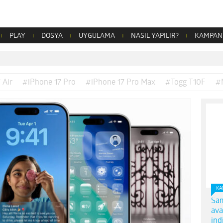
PLAY
DOSYA
UYGULAMA
NASIL YAPILIR?
KAMPAN
 Air
#iPhone 17 Pro
#iPhone 17 Pro Max
#Togg T10F
#
KA
Sam
ava
ind