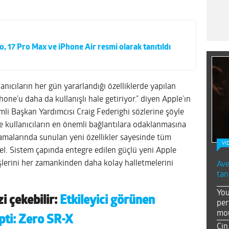
o, 17 Pro Max ve iPhone Air resmi olarak tanıtıldı
anıcıların her gün yararlandığı özelliklerde yapılan
hone’u daha da kullanışlı hale getiriyor.” diyen Apple’ın
i Başkan Yardımcısı Craig Federighi sözlerine şöyle
e kullanıcıların en önemli bağlantılara odaklanmasına
amalarında sunulan yeni özellikler sayesinde tüm
Vİ
sel. Sistem çapında entegre edilen güçlü yeni Apple
n işlerini her zamankinden daha kolay halletmelerini
Ave
tan
You
zi çekebilir:
Etkileyici görünen
per
mou
pti: Zero SR-X
Çin