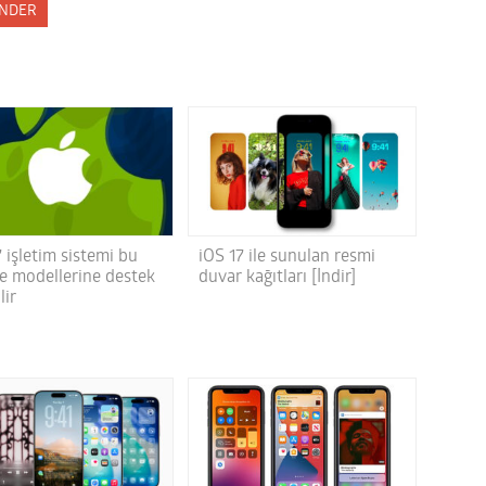
NDER
 işletim sistemi bu
iOS 17 ile sunulan resmi
e modellerine destek
duvar kağıtları [İndir]
lir