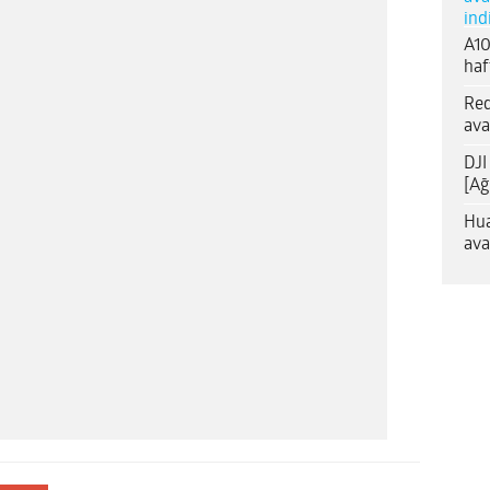
ind
A10
haf
Red
ava
DJI
[Ağ
Hua
ava