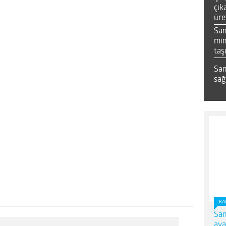
çık
üre
Sa
mim
taş
Sam
sağ
KA
Sam
ava