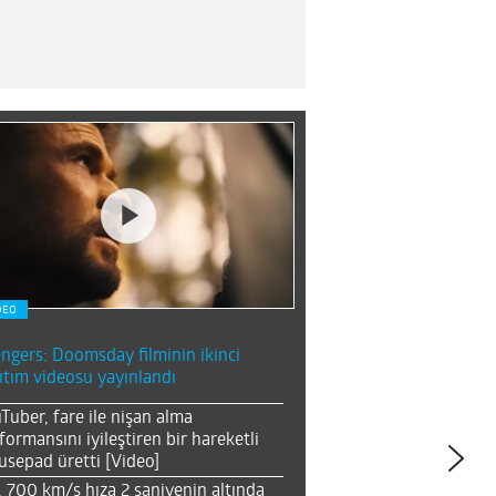
DEO
ngers: Doomsday filminin ikinci
ıtım videosu yayınlandı
Tuber, fare ile nişan alma
formansını iyileştiren bir hareketli
sepad üretti [Video]
, 700 km/s hıza 2 saniyenin altında