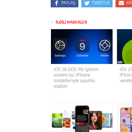
PAYLAŞ
TWEETLE
GÖ
İLGİLİ HABERLER
iOS 26 (iOS 19) işletim
iOS 27
sistemi bu iPhone
iPhon
modelleriyle uyumlu
verebi
olabilir