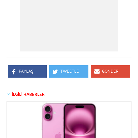
PAYLAŞ
TWEETLE
GÖNDER
İLGİLİ HABERLER