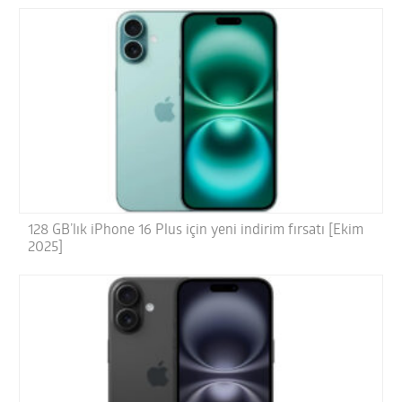
128 GB’lık iPhone 16 Plus için yeni indirim fırsatı [Ekim
2025]