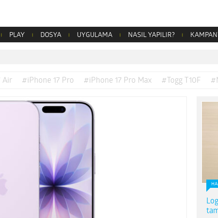
PLAY
DOSYA
UYGULAMA
NASIL YAPILIR?
KAMPAN
 Air
#iPhone 17 Pro
#iPhone 17 Pro Max
#Togg T10F
#
HA
Log
tam