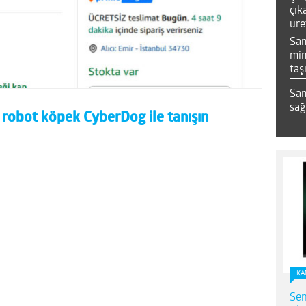
çık
üre
Sa
mim
taş
Sam
sağ
 robot köpek CyberDog ile tanışın
KA
Sen