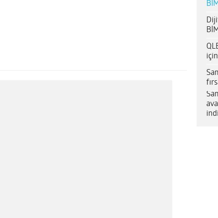
BİM
Dij
BİM
QLE
içi
Sam
fır
Sam
ava
ind