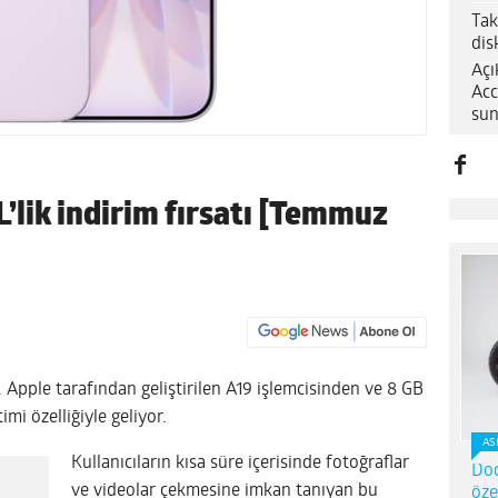
Tak
dis
Açı
Acc
sun
L’lik indirim fırsatı [Temmuz
ar. Apple tarafından geliştirilen A19 işlemcisinden ve 8 GB
i özelliğiyle geliyor.
AS
Kullanıcıların kısa süre içerisinde fotoğraflar
Dod
ve videolar çekmesine imkan tanıyan bu
öze