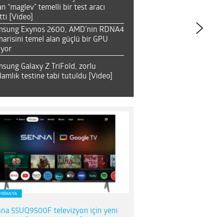
an “maglev” temelli bir test aracı
tti [Video]
msung Exynos 2600, AMD’nin RDNA4
arisini temel alan güçlü bir GPU
ıyor
sung Galaxy Z TriFold, zorlu
lamlık testine tabi tutuldu [Video]
MPANYA
na 55UQ9500F televizyon için yeni