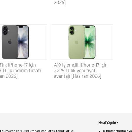
2026]
’lık iPhone 17 için
A19 işlemcili iPhone 17 için
 TL’lik indirim fırsatı
7.225 TL’lik yeni fiyat
ran 2026]
avantajı [Haziran 2026]
Nasıl Yapılır?
 e-Power ile 1.980 km yol yapılarak rekor kırıldı
X platformuna eklen