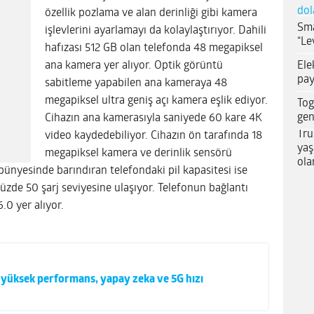
dol
özellik pozlama ve alan derinliği gibi kamera
Sma
işlevlerini ayarlamayı da kolaylaştırıyor. Dahili
“Le
hafızası 512 GB olan telefonda 48 megapiksel
Ele
ana kamera yer alıyor. Optik görüntü
pay
sabitleme yapabilen ana kameraya 48
megapiksel ultra geniş açı kamera eşlik ediyor.
Tog
gen
Cihazın ana kamerasıyla saniyede 60 kare 4K
Tru
video kaydedebiliyor. Cihazın ön tarafında 18
yaş
megapiksel kamera ve derinlik sensörü
ola
bünyesinde barındıran telefondaki pil kapasitesi ise
üzde 50 şarj seviyesine ulaşıyor. Telefonun bağlantı
.0 yer alıyor.
 yüksek performans, yapay zeka ve 5G hızı