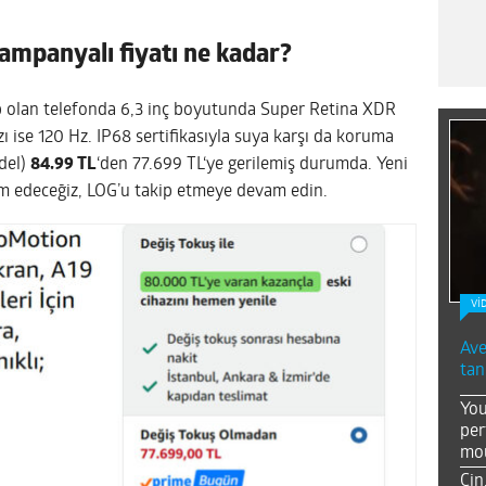
kampanyalı fiyatı ne kadar?
ip olan telefonda 6,3 inç boyutunda Super Retina XDR
 ise 120 Hz. IP68 sertifikasıyla suya karşı da koruma
odel)
84.99 TL
‘den 77.699 TL‘ye gerilemiş durumda. Yeni
 edeceğiz, LOG’u takip etmeye devam edin.
Vİ
Ave
tan
You
per
mou
Çin