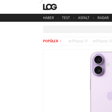
HABER
TEST
ASFALT
RADAR
POPÜLER
#iPhone 17
#iPhone 17