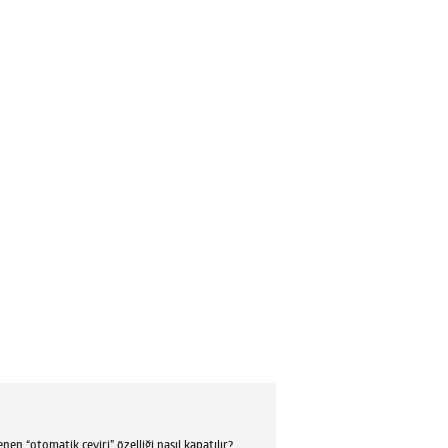
en “otomatik çeviri” özelliği nasıl kapatılır?