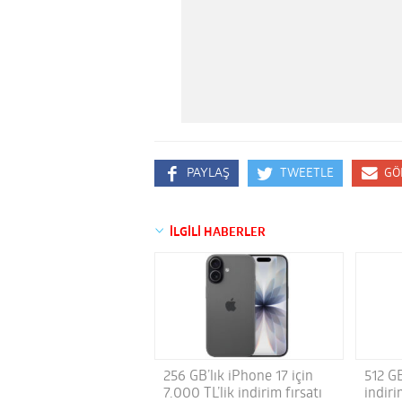
PAYLAŞ
TWEETLE
GÖ
İLGİLİ HABERLER
256 GB’lık iPhone 17 için
512 GB
7.000 TL’lik indirim fırsatı
indiri