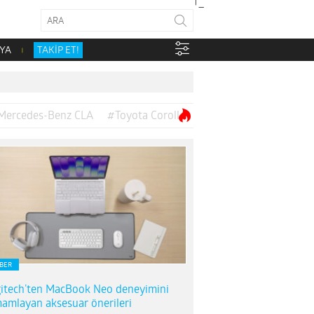
YA
TAKİP ET!
Mercedes-Benz CLA
#Toyota Corolla
BER
itech’ten MacBook Neo deneyimini
amlayan aksesuar önerileri