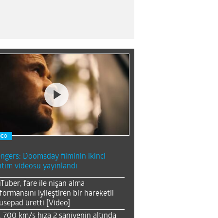
DEO
ngers: Doomsday filminin ikinci
ıtım videosu yayınlandı
Tuber, fare ile nişan alma
formansını iyileştiren bir hareketli
sepad üretti [Video]
, 700 km/s hıza 2 saniyenin altında