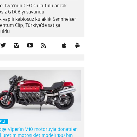
e-Two’nun CEO’su kutulu ancak
ksiz GTA 6’yı savundu
k yapılı kablosuz kulaklık Sennheiser
entum Clip, Türkiye’de satışa
uldu
FALT
ge Viper’ın V10 motoruyla donatılan
l üretim motosiklet modeli 180 bin