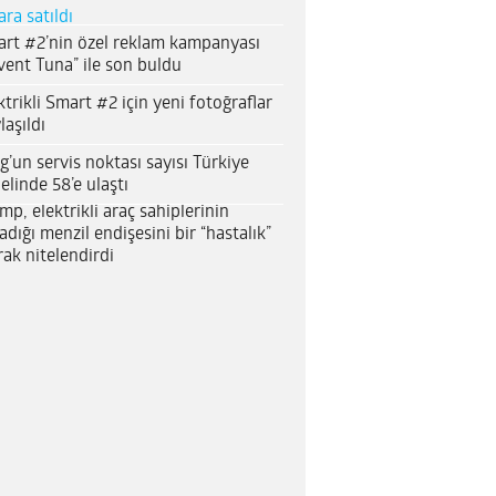
ara satıldı
rt #2’nin özel reklam kampanyası
vent Tuna” ile son buldu
ktrikli Smart #2 için yeni fotoğraflar
laşıldı
g’un servis noktası sayısı Türkiye
elinde 58’e ulaştı
mp, elektrikli araç sahiplerinin
adığı menzil endişesini bir “hastalık”
rak nitelendirdi