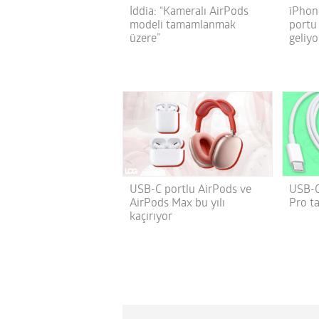
İddia: “Kameralı AirPods
iPhone
modeli tamamlanmak
portu
üzere”
geliyo
USB-C portlu AirPods ve
USB-C 
AirPods Max bu yılı
Pro t
kaçırıyor