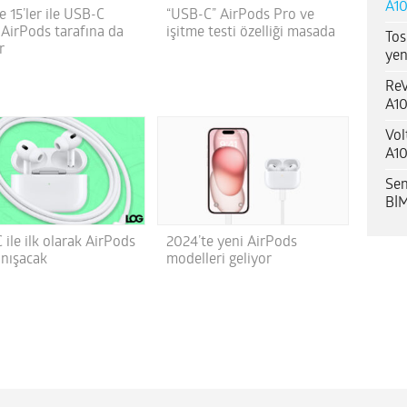
A10
 15’ler ile USB-C
“USB-C” AirPods Pro ve
 AirPods tarafına da
işitme testi özelliği masada
Tos
r
yen
ReV
A10
Vol
A10
Sen
BİM
ile ilk olarak AirPods
2024’te yeni AirPods
anışacak
modelleri geliyor