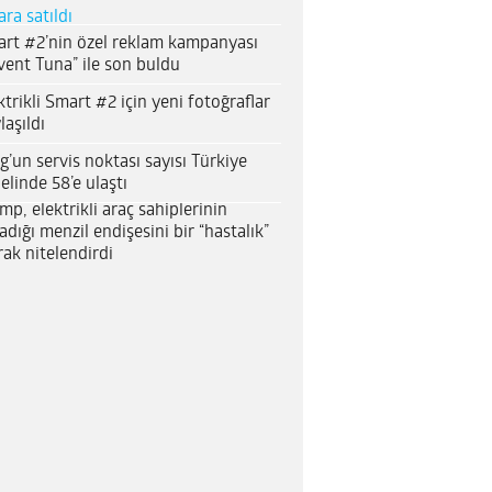
ara satıldı
rt #2’nin özel reklam kampanyası
vent Tuna” ile son buldu
ktrikli Smart #2 için yeni fotoğraflar
laşıldı
g’un servis noktası sayısı Türkiye
elinde 58’e ulaştı
mp, elektrikli araç sahiplerinin
adığı menzil endişesini bir “hastalık”
rak nitelendirdi