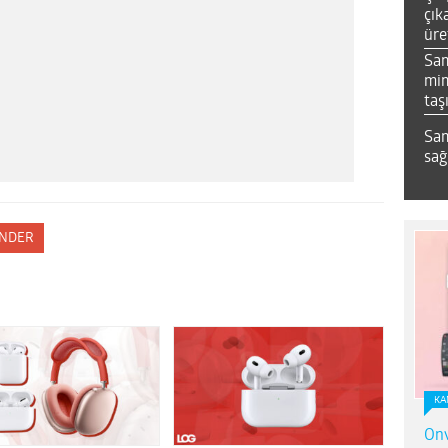
çık
üre
Sa
mim
taş
Sam
sağ
NDER
KA
Onv