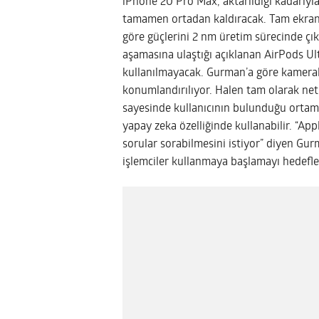
iPhone 20 Pro Max, aktarıldığı kadarıyla
tamamen ortadan kaldıracak. Tam ekran
göre güçlerini 2 nm üretim sürecinde çık
aşamasına ulaştığı açıklanan AirPods Ul
kullanılmayacak. Gurman’a göre kamerala
konumlandırılıyor. Halen tam olarak net 
sayesinde kullanıcının bulunduğu ortam h
yapay zeka özelliğinde kullanabilir. “Apple,
sorular sorabilmesini istiyor” diyen Gu
işlemciler kullanmaya başlamayı hedefle