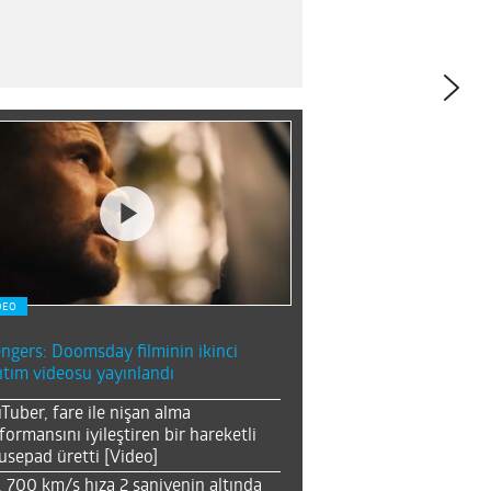
DEO
ngers: Doomsday filminin ikinci
ıtım videosu yayınlandı
Tuber, fare ile nişan alma
formansını iyileştiren bir hareketli
sepad üretti [Video]
, 700 km/s hıza 2 saniyenin altında