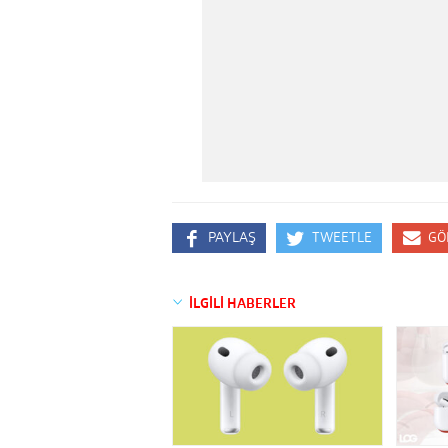
PAYLAŞ
TWEETLE
GÖ
İLGİLİ HABERLER