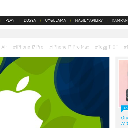
PLAY
DOSYA
UYGULAMA
NASIL YAPILIR?
KAMPAN
 Air
#iPhone 17 Pro
#iPhone 17 Pro Max
#Togg T10F
#
KA
Onv
A10