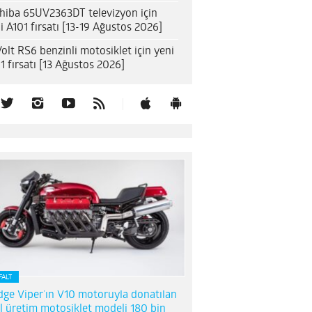
hiba 65UV2363DT televizyon için
i A101 fırsatı [13-19 Ağustos 2026]
olt RS6 benzinli motosiklet için yeni
1 fırsatı [13 Ağustos 2026]
FALT
ge Viper’ın V10 motoruyla donatılan
l üretim motosiklet modeli 180 bin