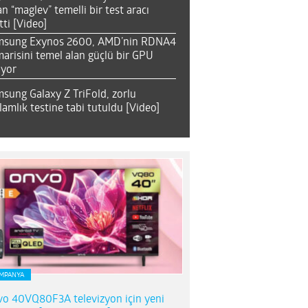
an “maglev” temelli bir test aracı
tti [Video]
msung Exynos 2600, AMD’nin RDNA4
arisini temel alan güçlü bir GPU
ıyor
sung Galaxy Z TriFold, zorlu
lamlık testine tabi tutuldu [Video]
MPANYA
o 40VQ80F3A televizyon için yeni