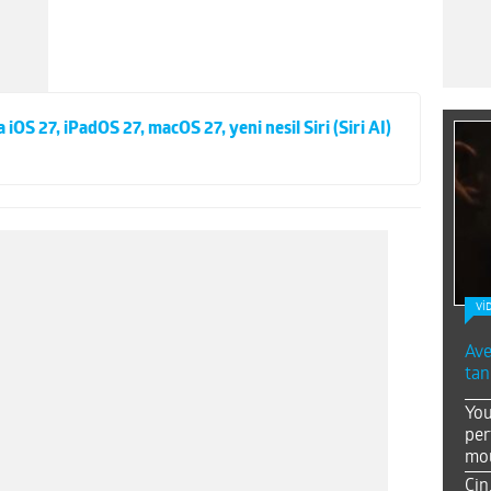
S 27, iPadOS 27, macOS 27, yeni nesil Siri (Siri AI)
Vİ
Ave
tan
You
per
mou
Çin