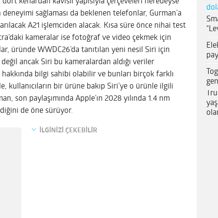
 dört kenardan kavisli yapısıyla çerçeveleri neredeyse
dol
 deneyimi sağlaması da beklenen telefonlar, Gurman’a
Sma
arılacak A21 işlemciden alacak. Kısa süre önce nihai test
“Le
tra’daki kameralar ise fotoğraf ve video çekmek için
Ele
r, üründe WWDC26’da tanıtılan yeni nesil Siri için
pay
değil ancak Siri bu kameralardan aldığı veriler
Tog
akkında bilgi sahibi olabilir ve bunları birçok farklı
gen
 kullanıcıların bir ürüne bakıp ‌Siri‌’ye o ürünle ilgili
Tru
rman, son paylaşımında Apple’ın 2028 yılında 1.4 nm
yaş
diğini de öne sürüyor
.
ola
İLGİNİZİ ÇEKEBİLİR