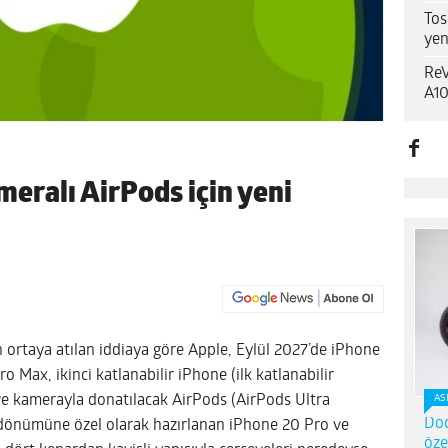
Tos
yen
ReV
A10
meralı AirPods için yeni
rtaya atılan iddiaya göre Apple, Eylül 2027’de iPhone
 Max, ikinci katlanabilir iPhone (ilk katlanabilir
ve kamerayla donatılacak AirPods (AirPods Ultra
AS
Dod
l dönümüne özel olarak hazırlanan iPhone 20 Pro ve
öze