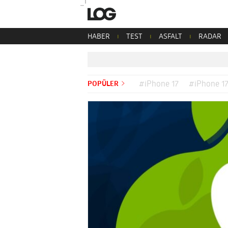
HABER
TEST
ASFALT
RADAR
POPÜLER
#iPhone 17
#iPhone 17