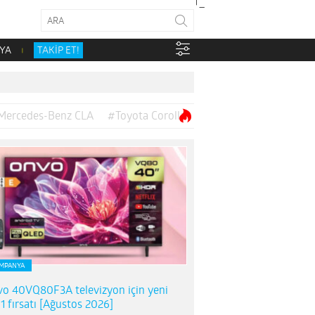
YA
TAKİP ET!
Mercedes-Benz CLA
#Toyota Corolla
MPANYA
o 40VQ80F3A televizyon için yeni
1 fırsatı [Ağustos 2026]