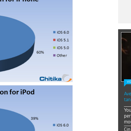
Vİ
Ave
tan
You
per
mou
Çin