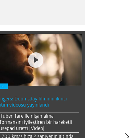
DEO
ngers: Doomsday filminin ikinci
ıtım videosu yayınlandı
Tuber, fare ile nişan alma
formansını iyileştiren bir hareketli
sepad üretti [Video]
, 700 km/s hıza 2 saniyenin altında