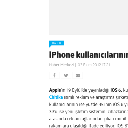
HABER
iPhone kullanıcılarını
Haber Merkezi
03 Ekim 2012 17:21
Apple
’ın 19 Eylül’de yayınladığı
iOS 6,
kul
Chitika
isimli reklam ve araştırma şirketi
kullanıcılarının ise yüzde 45’inin iOS 6’y
39’u ise yeni işletim sistemini cihazlar
arasında reklam ağlarından çıkan mobil r
rakamlara ulaşıldığı ifade ediliyor. iOS