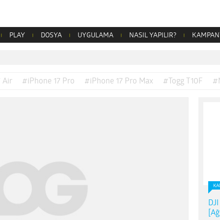
PLAY
DOSYA
UYGULAMA
NASIL YAPILIR?
KAMPAN
 Air
#iPhone 17 Pro
#iPhone 17 Pro Max
#Togg T10F
#
KA
DJI
[Ağ