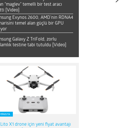
an “maglev” temelli bir test aracı
tti [Video]
msung Exynos 2600, AMD’nin RDNA4
arisini temel alan güçlü bir GPU
ıyor
sung Galaxy Z TriFold, zorlu
lamlık testine tabi tutuldu [Video]
MPANYA
 Lito X1 drone için yeni fiyat avantajı