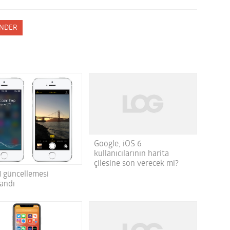
NDER
Google, iOS 6
kullanıcılarının harita
çilesine son verecek mi?
1 güncellemesi
landı