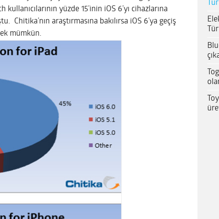
Tür
 kullanıcılarının yüzde 15’inin iOS 6’yı cihazlarına
Ele
u. Chitika’nın araştırmasına bakılırsa iOS 6’ya geçiş
Tür
emek mümkün.
Blu
çık
Tog
ola
Toy
üre