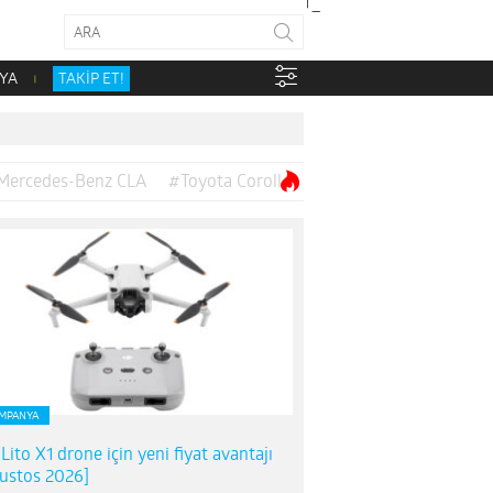
YA
TAKİP ET!
Mercedes-Benz CLA
#Toyota Corolla
MPANYA
 Lito X1 drone için yeni fiyat avantajı
ustos 2026]