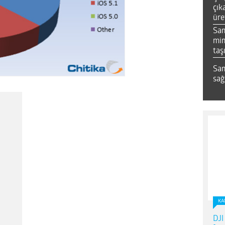
çık
üre
Sa
mim
taş
Sam
sağ
KA
DJI