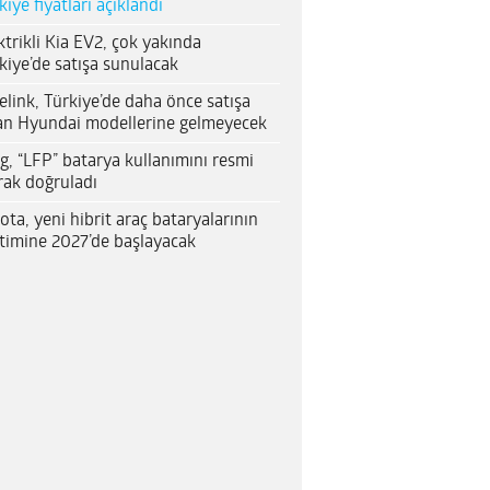
kiye fiyatları açıklandı
ktrikli Kia EV2, çok yakında
kiye’de satışa sunulacak
elink, Türkiye’de daha önce satışa
an Hyundai modellerine gelmeyecek
g, “LFP” batarya kullanımını resmi
rak doğruladı
ota, yeni hibrit araç bataryalarının
timine 2027’de başlayacak