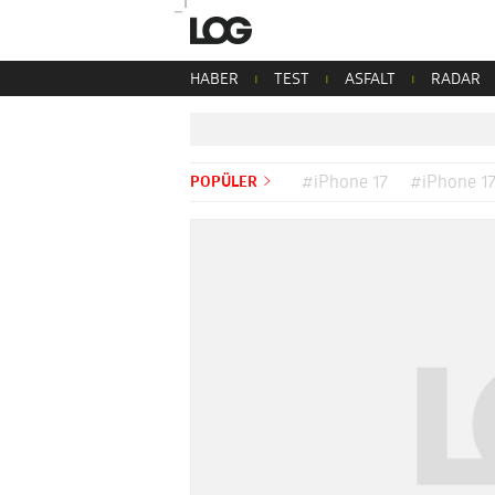
HABER
TEST
ASFALT
RADAR
POPÜLER
#iPhone 17
#iPhone 17