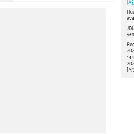
[Ağ
Hua
ava
JBL
yen
Red
202
144
202
[Ağ