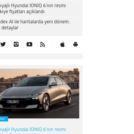
yajlı Hyundai IONIQ 6’nın resmi
kiye fiyatları açıklandı
dex AI ile haritalarda yeni dönem;
e detaylar
FALT
yajlı Hyundai IONIQ 6’nın resmi