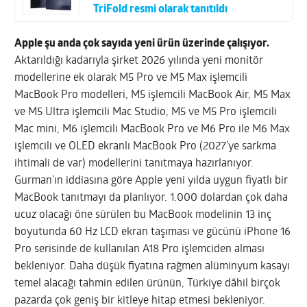
TriFold resmi olarak tanıtıldı
Apple şu anda çok sayıda yeni ürün üzerinde çalışıyor.
Aktarıldığı kadarıyla şirket 2026 yılında yeni monitör
modellerine ek olarak M5 Pro ve M5 Max işlemcili
MacBook Pro modelleri, M5 işlemcili MacBook Air, M5 Max
ve M5 Ultra işlemcili Mac Studio, M5 ve M5 Pro işlemcili
Mac mini, M6 işlemcili MacBook Pro ve M6 Pro ile M6 Max
işlemcili ve OLED ekranlı MacBook Pro (2027’ye sarkma
ihtimali de var) modellerini tanıtmaya hazırlanıyor.
Gurman’ın iddiasına göre Apple yeni yılda uygun fiyatlı bir
MacBook tanıtmayı da planlıyor. 1.000 dolardan çok daha
ucuz olacağı öne sürülen bu MacBook modelinin 13 inç
boyutunda 60 Hz LCD ekran taşıması ve gücünü iPhone 16
Pro serisinde de kullanılan A18 Pro işlemciden alması
bekleniyor. Daha düşük fiyatına rağmen alüminyum kasayı
temel alacağı tahmin edilen ürünün, Türkiye dâhil birçok
pazarda çok geniş bir kitleye hitap etmesi bekleniyor.