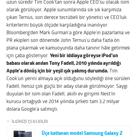
uzun süredir Tim Cook’tan sonra Apple CEO’su olacak isim
olarak görülüyor. Apple sunumlarında sık sık karşımıza
çıkan Ternus, son derece tecrübeli bir yönetici ve CEO’luk
kriterlerini büyük ölçüde karşıladığına inanılıyor.
Bloomberg’den Mark Gurman’a göre Apple’ın pazarlama ve
PR ekipleri son dönemde John Ternus’u daha fazla ön
plana çıkarmak ve kamuoyunda daha tanınır hâle getirmek
için çaba gösteriyor.
Yeni bir iddiaya göreyse iPod’un
babası olarak anılan Tony Fadell, 2010 yılında ayrıldığı
Apple’a dönüş için bir yeşil ışık yakmış durumda.
Tim
Cook’un yerini almaya açık olduğunu söylediği öne sürülen
Fadell, henüz çok güçlü bir aday olarak görülmüyor. Saygı
duyulan bir isim olan Fadell, akıllı ev girişimi Nest’in
kurucu ortağıydı ve 2014 yılında şirketi tam 3,2 milyar
dolara Google’a satmıştı.
İLGİNİZİ ÇEKEBİLİR
Üçe katlanan model Samsung Galaxy Z