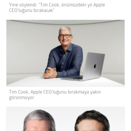
Yine söylendi: “Tim Cook, önümüzdeki yıl Apple
CEO’luğunu bırakacak”
Tim Cook, Apple CEO’luğunu bırakmaya yakın
görünmüyor