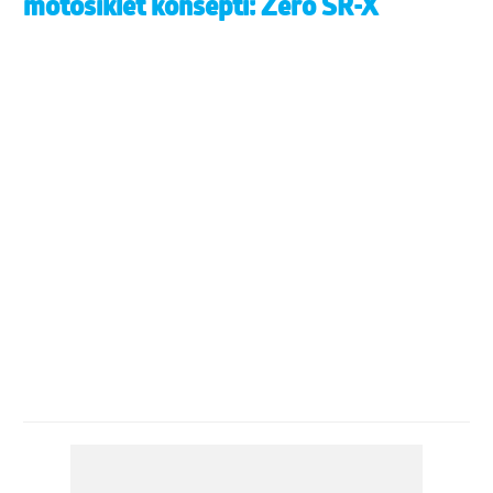
motosiklet konsepti: Zero SR-X