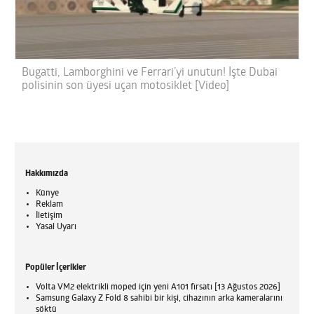
Bugatti, Lamborghini ve Ferrari’yi unutun! İşte Dubai
polisinin son üyesi uçan motosiklet [Video]
Hakkımızda
Künye
Reklam
İletişim
Yasal Uyarı
Popüler İçerikler
Volta VM2 elektrikli moped için yeni A101 fırsatı [13 Ağustos 2026]
Samsung Galaxy Z Fold 8 sahibi bir kişi, cihazının arka kameralarını
söktü