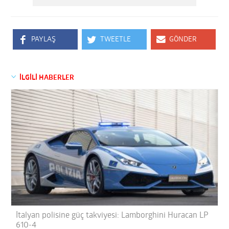
PAYLAŞ
TWEETLE
GÖNDER
İLGİLİ HABERLER
İtalyan polisine güç takviyesi: Lamborghini Huracan LP
610-4