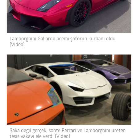
Lamborghini Gallardo acemi şoförün kurbanı oldu
[Video]
Şaka değil gerçek; sahte Ferrari ve Lamborghini üreten
tesis yakayı ele verdi [Video]