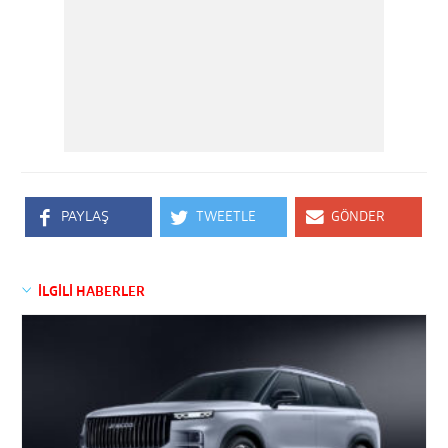
PAYLAŞ
TWEETLE
GÖNDER
İLGİLİ HABERLER