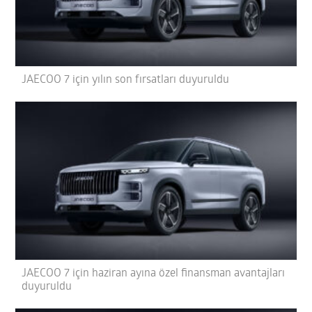
JAECOO 7 için yılın son fırsatları duyuruldu
JAECOO 7 için haziran ayına özel finansman avantajları
duyuruldu