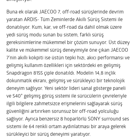
Buna ek olarak JAECOO 7, off-road sürüşlerinde devrim
yaratan ARDIS- Tüm Zeminlerde Akıllı Sürüş Sistemi ile
donatılıyor. Kum, kar, ve off-road da dahil olmak üzere
yedi sürüş modu sunan bu sistem, farklı sürüş
gereksinimlerine mükemmel bir çözüm sunuyor. Üst düzey
kalite ve mükemmel sürüş deneyimiyle öne çıkan JAECOO
7’nin akıllı kokpiti ise üstün tepki hızı, akıcı performansı ve
gelişmiş kullanım özellikleri için sektördeki en gelişmiş
Snapdragon 8155 çiple donatıldı. Modelin 14,8 inçlik
dokunmatik ekranı, gelişmiş ve sürükleyici bir teknolojik
deneyim sağlıyor. Yeni sektör lideri sanal gösterge paneli
ve 540° gelişmiş görüş sistemi ile sürücülerin çevreleriyle
ilgili bilgilere zahmetsizce erişmelerini sağlayarak sürüş
güvenliğini artırırken sorunsuz bir off-road yolculuğu
sağlıyor. Ayrıca benzersiz 8 hoparlörlü SONY surround ses
sistemi ile 64 renkli ortam aydınlatması bir araya gelerek
sürükleyici bir sürüş deneyimi yaratıyor.