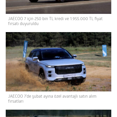
JAECOO 7 için 250 bin TL kredi ve 1.955.000 TL fiyat
fırsatı duyuruldu
JAECOO 7’de şubat ayına özel avantajlı satın alım
fırsatları