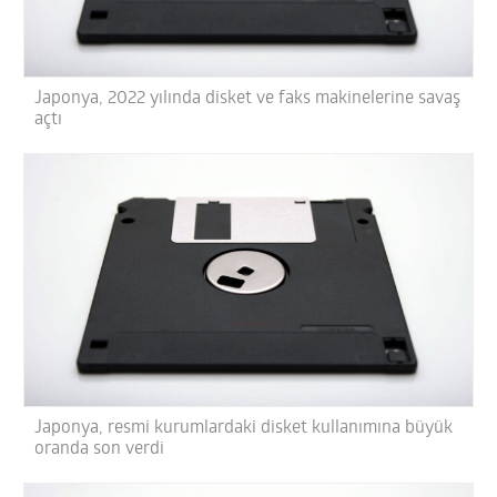
Japonya, 2022 yılında disket ve faks makinelerine savaş
açtı
Japonya, resmi kurumlardaki disket kullanımına büyük
oranda son verdi