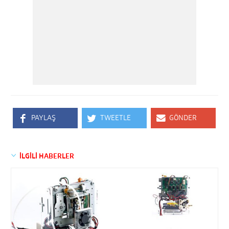
PAYLAŞ
TWEETLE
GÖNDER
İLGİLİ HABERLER