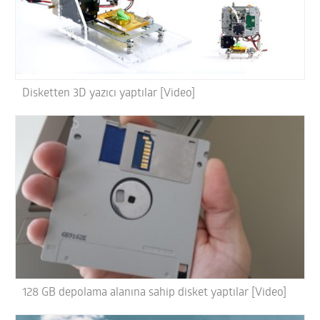
Disketten 3D yazıcı yaptılar [Video]
128 GB depolama alanına sahip disket yaptılar [Video]