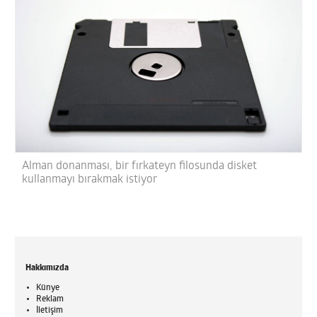
Alman donanması, bir fırkateyn filosunda disket
kullanmayı bırakmak istiyor
Hakkımızda
Künye
Reklam
İletişim