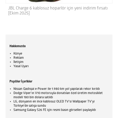
JBL Charge 6 kablosuz hoparlör için yeni indirim fırsatı
[Ekim 2025]
Hakkımızda
Künye
Reklam
İletişim
Yasal Uyarı
Popüler İçerikler
Nissan Qashqai e-Power ile 1.980 km yol yapılarak rekor kırıldı
Dodge Viper'ın V10 motoruyla donatılan özel üretim motosiklet
modeli 180 bin dolara satıldı
LG, dünyanın en ince kablosuz OLED TV’si Wallpaper TV’yi
Türkiye’de satışa sundu
Samsung Galaxy S26 FE için resmi basın görselleri paylaşıldı