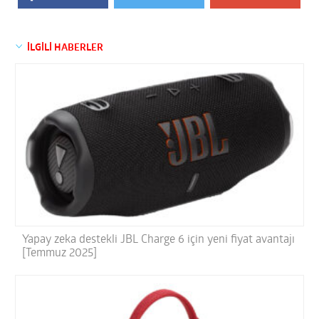
İLGİLİ HABERLER
Yapay zeka destekli JBL Charge 6 için yeni fiyat avantajı
[Temmuz 2025]