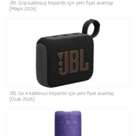
JBL Grip kablosuz hoparlör için yeni fiyat avantajı
[Mayıs 2026]
JBL Go 4 kablosuz hoparlör için yeni fiyat avantajı
[Ocak 2026]