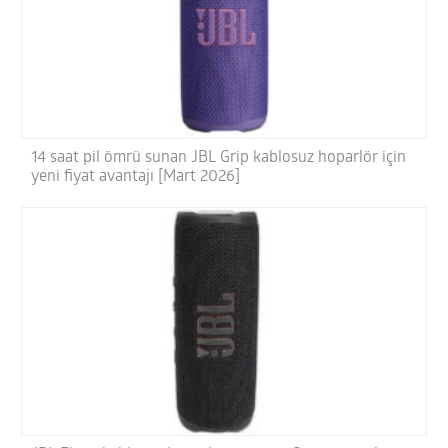
14 saat pil ömrü sunan JBL Grip kablosuz hoparlör için
yeni fiyat avantajı [Mart 2026]