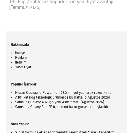
JBL Flip 7 kablosuz hoparlör için yeni fiyat avantajı
[Temmuz 2026]
Hakkımızda
Künye
Reklam
İletişim
Yasal Uyarı
Popüler İçerikler
Nissan Qashqai e-Power ile 1.980 km yol yapılarak rekor kırıldı
A101 katalog teknolojik ürünlerde bu hafta [6 Ağustos 2026]
Samsung Galaxy A37 için yeni A101 fırsatı [Ağustos 2026]
Samsung Galaxy S26 FE için resmi basın görselleri paylaşıldı
Nasıl Yapılır?
X platformuna eklenen “otomatik çeviri” özelliği nasıl kapatılır?