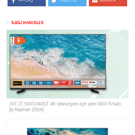
PAYLAŞ
TWEETLE
GÖNDER
İLGİLİ HABERLER
JVC LT-55VU3405T 4K televizyon için yeni A101 fırsatı
[6 Haziran 2024]