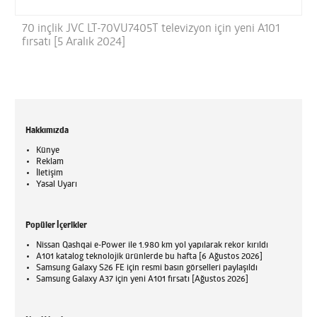
70 inçlik JVC LT-70VU7405T televizyon için yeni A101
fırsatı [5 Aralık 2024]
Hakkımızda
Künye
Reklam
İletişim
Yasal Uyarı
Popüler İçerikler
Nissan Qashqai e-Power ile 1.980 km yol yapılarak rekor kırıldı
A101 katalog teknolojik ürünlerde bu hafta [6 Ağustos 2026]
Samsung Galaxy S26 FE için resmi basın görselleri paylaşıldı
Samsung Galaxy A37 için yeni A101 fırsatı [Ağustos 2026]