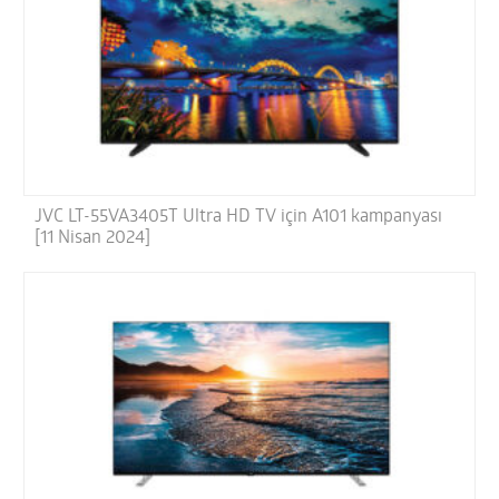
JVC LT-55VA3405T Ultra HD TV için A101 kampanyası
[11 Nisan 2024]