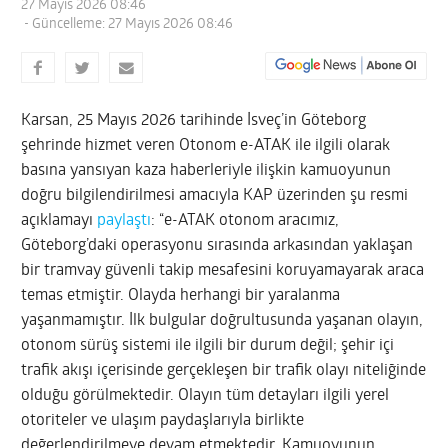
27 Mayıs 2026 08:46
- Güncelleme: 27 Mayıs 2026 08:46
Karsan, 25 Mayıs 2026 tarihinde İsveç’in Göteborg
şehrinde hizmet veren Otonom e-ATAK ile ilgili olarak
basına yansıyan kaza haberleriyle ilişkin kamuoyunun
doğru bilgilendirilmesi amacıyla KAP üzerinden şu resmi
açıklamayı
paylaştı
: “e-ATAK otonom aracımız,
Göteborg’daki operasyonu sırasında arkasından yaklaşan
bir tramvay güvenli takip mesafesini koruyamayarak araca
temas etmiştir. Olayda herhangi bir yaralanma
yaşanmamıştır. İlk bulgular doğrultusunda yaşanan olayın,
otonom sürüş sistemi ile ilgili bir durum değil; şehir içi
trafik akışı içerisinde gerçekleşen bir trafik olayı niteliğinde
olduğu görülmektedir. Olayın tüm detayları ilgili yerel
otoriteler ve ulaşım paydaşlarıyla birlikte
değerlendirilmeye devam etmektedir. Kamuoyunun