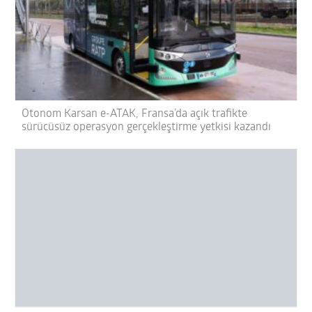
Otonom Karsan e-ATAK, Fransa’da açık trafikte
sürücüsüz operasyon gerçekleştirme yetkisi kazandı