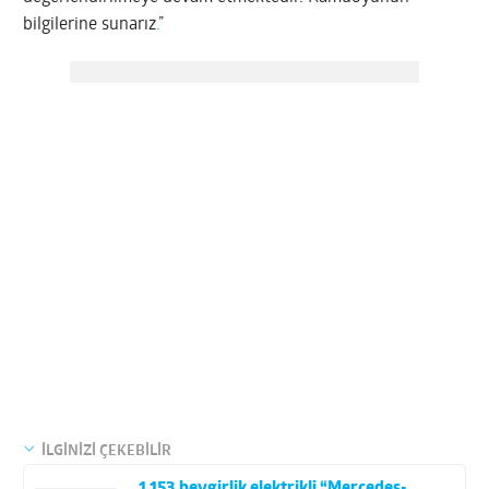
bilgilerine sunarız
.
”
İLGİNİZİ ÇEKEBİLİR
1.153 beygirlik elektrikli “Mercedes-