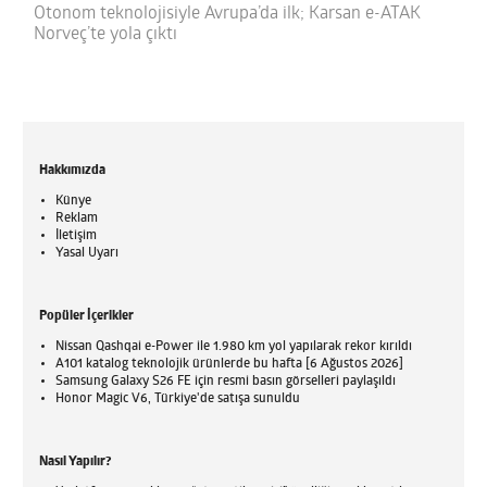
Otonom teknolojisiyle Avrupa’da ilk; Karsan e-ATAK
Norveç’te yola çıktı
Hakkımızda
Künye
Reklam
İletişim
Yasal Uyarı
Popüler İçerikler
Nissan Qashqai e-Power ile 1.980 km yol yapılarak rekor kırıldı
A101 katalog teknolojik ürünlerde bu hafta [6 Ağustos 2026]
Samsung Galaxy S26 FE için resmi basın görselleri paylaşıldı
Honor Magic V6, Türkiye'de satışa sunuldu
Nasıl Yapılır?