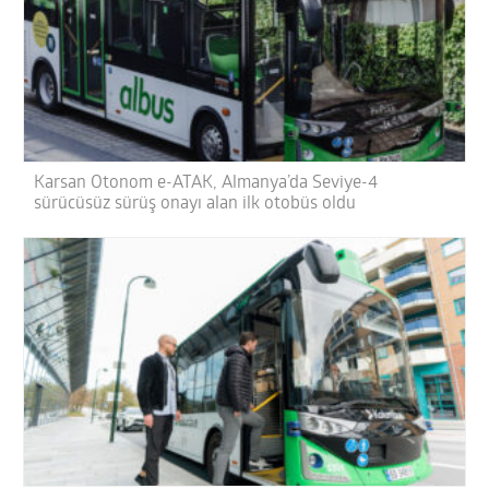
Karsan Otonom e-ATAK, Almanya’da Seviye-4
sürücüsüz sürüş onayı alan ilk otobüs oldu