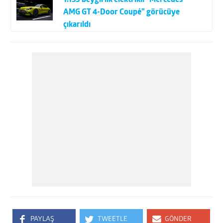
AMG GT 4-Door Coupé” görücüye
çıkarıldı
PAYLAŞ
TWEETLE
GÖNDER