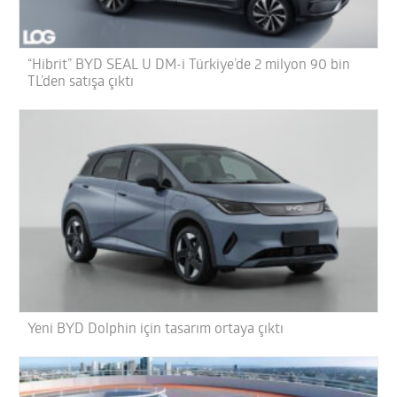
“Hibrit” BYD SEAL U DM-i Türkiye’de 2 milyon 90 bin
TL’den satışa çıktı
Yeni BYD Dolphin için tasarım ortaya çıktı