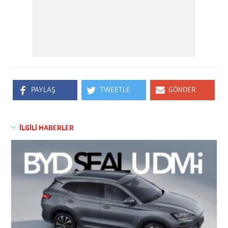
PAYLAŞ
TWEETLE
GÖNDER
İLGİLİ HABERLER