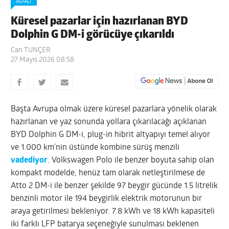
ASFALT
Küresel pazarlar için hazırlanan BYD
Dolphin G DM-i görücüye çıkarıldı
Can TUNÇER
27 Mayıs 2026 08:58
Başta Avrupa olmak üzere küresel pazarlara yönelik olarak
hazırlanan ve yaz sonunda yollara çıkarılacağı açıklanan
BYD Dolphin G DM-i, plug-in hibrit altyapıyı temel alıyor
ve 1.000 km’nin üstünde kombine sürüş menzili
vadediyor
. Volkswagen Polo ile benzer boyuta sahip olan
kompakt modelde, henüz tam olarak netleştirilmese de
Atto 2 DM-i ile benzer şekilde 97 beygir gücünde 1.5 litrelik
benzinli motor ile 194 beygirlik elektrik motorunun bir
araya getirilmesi bekleniyor. 7.8 kWh ve 18 kWh kapasiteli
iki farklı LFP batarya seçeneğiyle sunulması beklenen