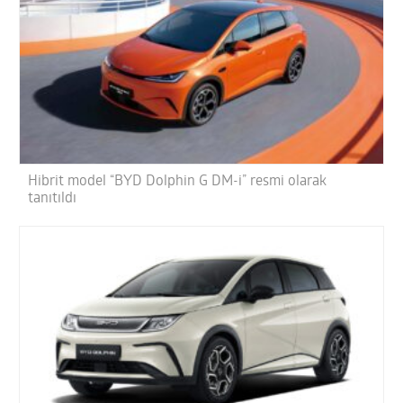
Hibrit model “BYD Dolphin G DM-i” resmi olarak
tanıtıldı