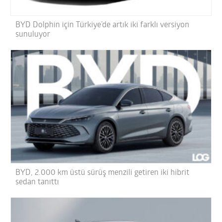
BYD Dolphin için Türkiye’de artık iki farklı versiyon
sunuluyor
BYD, 2.000 km üstü sürüş menzili getiren iki hibrit
sedan tanıttı