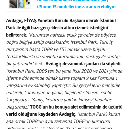
BMW otomobillerdeki kablosuz şarj
iPhone 15 modellerine zarar verebiliyor
Avdagiç, FİYAŞ Yönetim Kurulu Başkanı olarak İstanbul
Park ile ilgili bazı gerçeklerin altını çizmek istediğini
belirterek
,
“Kurumsal hafızası eksik çevreler de böylece
doğru bilgiye sahip olacaklardır. İstanbul Park, Türk iş
dünyasının başta TOBB ve İTO olmak üzere büyük
fedakarlıklarla ve devletin kurumlarının desteğiyle yaptığı
bir yatırımdır”
dedi.
Avdagiç devamında şunları da söyledi:
“İstanbul Park, 2005’ten bu yana ikisi 2020 ve 2021 yılında
işletme döneminde olmak üzere toplam 9 kez Formula 1
yarışlarına ev sahipliği yapmıştır. Bu gerçeklerin manipüle
edilerek, kamuoyunun yanlış bilgilendirilmesini esefle
karşılıyoruz. Yanlış, kestirme yoldan kimseyi hedefine
ulaştırmaz.”
TOGG’un bu konuya alet edilmesinin de üzüntü
verici olduğunu kaydeden Avdagiç
,
“İstanbul Park’ı kuran
ana ortak TOBB’un aynı zamanda TOGG’un kurucusu