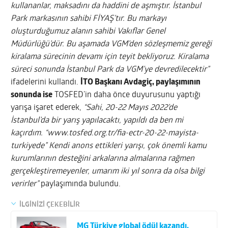
kullananlar, maksadını da haddini de aşmıştır. İstanbul
Park markasının sahibi FİYAŞ’tır. Bu markayı
oluşturduğumuz alanın sahibi Vakıflar Genel
Müdürlüğü’dür. Bu aşamada VGM’den sözleşmemiz gereği
kiralama sürecinin devamı için teyit bekliyoruz. Kiralama
süreci sonunda İstanbul Park da VGM’ye devredilecektir”
ifadelerini kullandı.
İTO Başkanı Avdagiç, paylaşımının
sonunda ise
TOSFED’in daha önce duyurusunu yaptığı
yarışa işaret ederek,
“Sahi, 20-22 Mayıs 2022’de
İstanbul’da bir yarış yapılacaktı, yapıldı da ben mi
kaçırdım. “www.tosfed.org.tr/fia-ectr-20-22-mayista-
turkiyede” Kendi anons ettikleri yarışı, çok önemli kamu
kurumlarının desteğini arkalarına almalarına rağmen
gerçekleştiremeyenler, umarım iki yıl sonra da olsa bilgi
verirler”
paylaşımında bulundu.
İLGİNİZİ ÇEKEBİLİR
MG Türkiye global ödül kazandı,