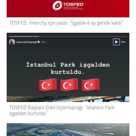
TOSFED, Intercity için yazdı: “İşgalde 6 ay geride kaldı”
TOSFED Başkanı Eren Üçlertoprağı: “İstanbul Park
işgalden kurtuldu”