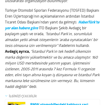
uluslararası organizasyon bulunmuyor.”
Türkiye Otomobil Sporları Federasyonu (TOSFED) Başkanı
Eren Üçlertoprağı’nın açıklamalarının ardından İstanbul
Ticaret Odası Başkanı’ndan yanıt da gelmişti.
HaberTürk’te
yer alan habere göre
İTO Başkanı Şekib Avdagiç bir
paylaşım yaptı ve orada,
“İstanbul Park’ın, sorumluluk
almadan yetki almak isteyenlerin ‘araba oynatacakları’ bir
tesis olmasına izin verilmemiştir”
ifadelerini kullandı.
Avdagiç ayrıca,
“İstanbul Park’ın tek hedefi ülkemizin
marka değerini yükseltmektir ve bu amaca ulaşmıştır. 160
milyon USD mertebesinde yatırım yapan, işletmesini
üstlenen, 2005-2011 arasında 7 kez Formula 1’i organize
eden, elini taşın altına koyan iş dünyasına ve İstanbul Park
markasına leke sürülmesine izin vermeyiz. Bu, kimsenin
haddi değildir”
dedi.
İLGİNİZİ ÇEKEBİLİR