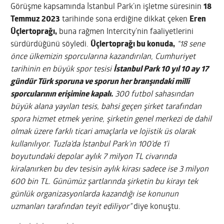
Görüşme kapsamında İstanbul Park’ın işletme süresinin
18
Temmuz 2023
tarihinde sona erdiğine dikkat çeken
Eren
Üçlertoprağı,
buna rağmen Intercity’nin faaliyetlerini
sürdürdüğünü söyledi.
Üçlertoprağı bu konuda,
“18 sene
önce ülkemizin sporcularına kazandırılan, Cumhuriyet
tarihinin en büyük spor tesisi
İstanbul Park 10 yıl 10 ay 17
gündür Türk sporuna ve sporun her branşındaki milli
sporcularının erişimine kapalı.
300 futbol sahasından
büyük alana yayılan tesis, bahsi geçen şirket tarafından
spora hizmet etmek yerine, şirketin genel merkezi de dahil
olmak üzere farklı ticari amaçlarla ve lojistik üs olarak
kullanılıyor. Tuzla’da İstanbul Park’ın 100’de 1’i
boyutundaki depolar aylık 7 milyon TL civarında
kiralanırken bu dev tesisin aylık kirası sadece ise 3 milyon
600 bin TL. Günümüz şartlarında şirketin bu kirayı tek
günlük organizasyonlarda kazandığı ise konunun
uzmanları tarafından teyit ediliyor”
diye konuştu.