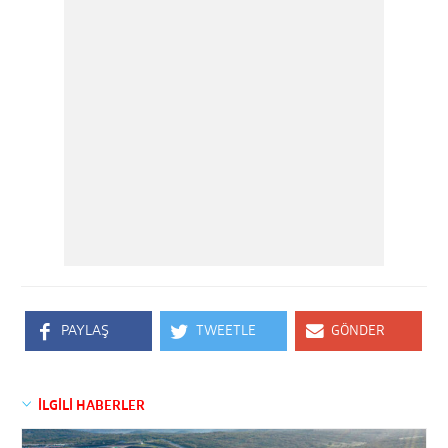
PAYLAŞ
TWEETLE
GÖNDER
İLGİLİ HABERLER