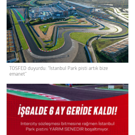
TOSFED duyurdu: “İstanbul Park pisti artık bize
emanet”