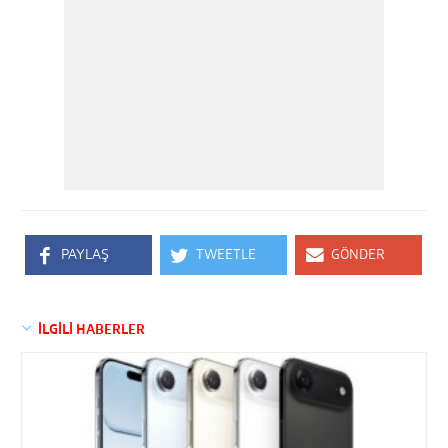
PAYLAŞ
TWEETLE
GÖNDER
İLGİLİ HABERLER