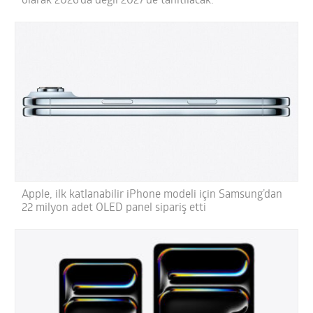
olarak 2026’da değil 2027’de tanıtılacak.”
Apple, ilk katlanabilir iPhone modeli için Samsung’dan
22 milyon adet OLED panel sipariş etti