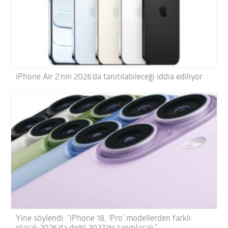
iPhone Air 2’nin 2026’da tanıtılabileceği iddia ediliyor
Yine söylendi: “iPhone 18, ‘Pro’ modellerden farklı