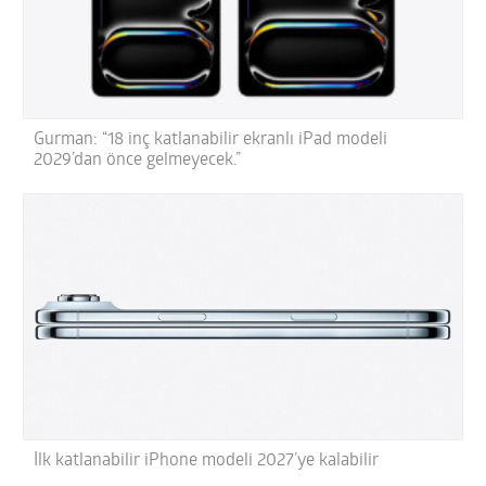
Gurman: “18 inç katlanabilir ekranlı iPad modeli
2029’dan önce gelmeyecek.”
İlk katlanabilir iPhone modeli 2027’ye kalabilir