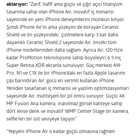
aktarıyor:
“Zarif, hafif ama güçlü ve çığır açıcı titanyum
tasarıma sahip olan iPhone Air, inovatif iç mimarisi
sayesinde en yeni iPhone deneyimlerini mümkün kılıyor.
Şimdi iPhone Air’in arka yüzeyini de koruyan Ceramic
Shield ve ön yüzeyindeki, çizilmelere karşı 3 kat daha
dayanıklı Ceramic Shield 2 sayesinde Air, önceki tüm
iPhone modellerinden daha sağlam. Ayrıca Air, 120 Hz’e
kadar ProMotion teknolojisine sahip büyüleyici 6.5 inç
Super Retina XDR ekranla sunuluyor. Güç merkezi A19
Pro, N1 ve C1X ile bir iPhone’daki en fazla Apple tasarımı
çipi barındıran Air, gücü en verimli kullanan iPhone.
Yeniden tasarlanan iç mimarisi ve yazılım optimizasyonları
sayesinde Air, muhteşem bir pil ömrü sunuyor. Güçlü 48
MP Fusion Ana kamera, inanılmaz görsel kaliteye sahip
dört lense denk ve inovatif 18MP Center Stage ön kamera,
selfie’leri bir üst seviyeye taşıyor.”
“Yepyeni iPhone Air o kadar güçlü olmasına rağmen