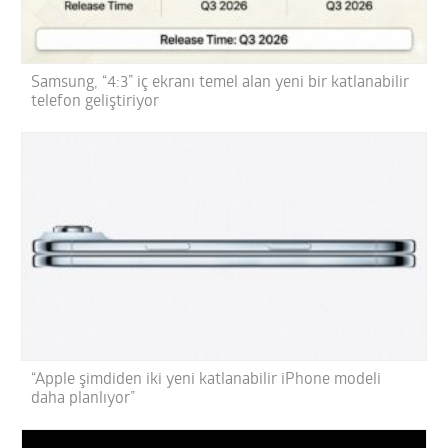
Samsung, “4:3” iç ekranı temel alan yeni bir katlanabilir
telefon geliştiriyor
“Apple şimdiden iki yeni katlanabilir iPhone modeli
daha planlıyor”