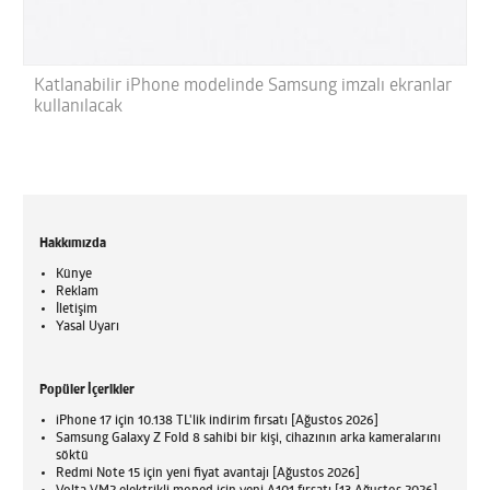
Katlanabilir iPhone modelinde Samsung imzalı ekranlar
kullanılacak
Hakkımızda
Künye
Reklam
İletişim
Yasal Uyarı
Popüler İçerikler
iPhone 17 için 10.138 TL'lik indirim fırsatı [Ağustos 2026]
Samsung Galaxy Z Fold 8 sahibi bir kişi, cihazının arka kameralarını
söktü
Redmi Note 15 için yeni fiyat avantajı [Ağustos 2026]