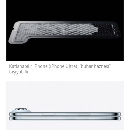
Katlanabilir iPhone (iPhone Ultra), “buhar haznesi”
taşıyabilir