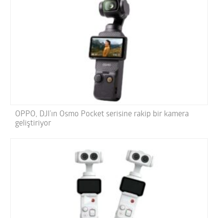
OPPO, DJI’ın Osmo Pocket serisine rakip bir kamera
geliştiriyor