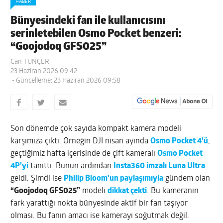
HABER
Bünyesindeki fan ile kullanıcısını
serinletebilen Osmo Pocket benzeri:
“Goojodoq GFS025”
Can TUNÇER
23 Haziran 2026 09:42
- Güncelleme: 23 Haziran 2026 09:58
Son dönemde çok sayıda kompakt kamera modeli
karşımıza çıktı. Örneğin DJI nisan ayında
Osmo Pocket 4’ü
,
geçtiğimiz hafta içerisinde de çift kameralı
Osmo Pocket
4P’yi
tanıttı. Bunun ardından
Insta360 imzalı Luna Ultra
geldi. Şimdi ise
Philip Bloom’un paylaşımıyla
gündem olan
“Goojodoq GFS025”
modeli
dikkat çekti
. Bu kameranın
fark yarattığı nokta bünyesinde aktif bir fan taşıyor
olması. Bu fanın amacı ise kamerayı soğutmak değil.