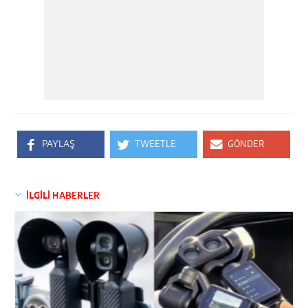
PAYLAŞ
TWEETLE
GÖNDER
İLGİLİ HABERLER