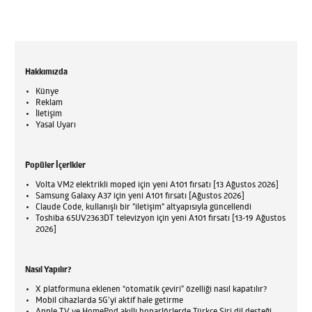
Hakkımızda
Künye
Reklam
İletişim
Yasal Uyarı
Popüler İçerikler
Volta VM2 elektrikli moped için yeni A101 fırsatı [13 Ağustos 2026]
Samsung Galaxy A37 için yeni A101 fırsatı [Ağustos 2026]
Claude Code, kullanışlı bir "iletişim" altyapısıyla güncellendi
Toshiba 65UV2363DT televizyon için yeni A101 fırsatı [13-19 Ağustos
2026]
Nasıl Yapılır?
X platformuna eklenen “otomatik çeviri” özelliği nasıl kapatılır?
Mobil cihazlarda 5G’yi aktif hale getirme
Apple TV ve HomePod akıllı hoparlörlerde Türkçe Siri dil desteği