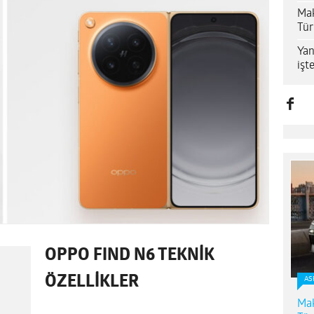
Mak
Tür
Yan
işt
OPPO FIND N6 TEKNİK
ÖZELLİKLER
AS
Mak