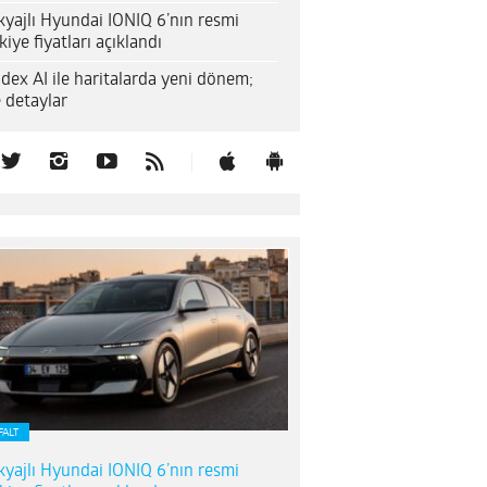
yajlı Hyundai IONIQ 6’nın resmi
kiye fiyatları açıklandı
dex AI ile haritalarda yeni dönem;
e detaylar
FALT
yajlı Hyundai IONIQ 6’nın resmi