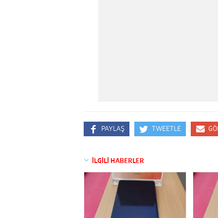
PAYLAŞ
TWEETLE
GÖ
İLGİLİ HABERLER