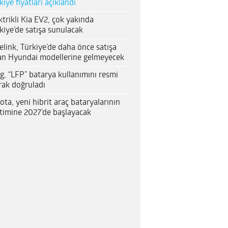
kiye fiyatları açıklandı
ktrikli Kia EV2, çok yakında
kiye’de satışa sunulacak
elink, Türkiye’de daha önce satışa
an Hyundai modellerine gelmeyecek
g, “LFP” batarya kullanımını resmi
rak doğruladı
ota, yeni hibrit araç bataryalarının
timine 2027’de başlayacak