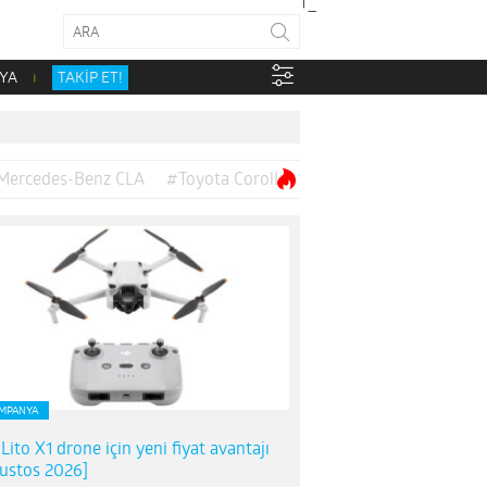
YA
TAKİP ET!
Mercedes-Benz CLA
#Toyota Corolla
MPANYA
 Lito X1 drone için yeni fiyat avantajı
ustos 2026]