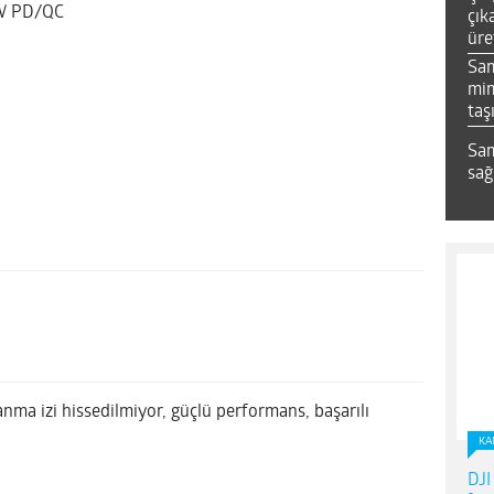
8W PD/QC
çık
üre
Sa
mim
taş
Sam
sağ
anma izi hissedilmiyor, güçlü performans, başarılı
KA
DJI