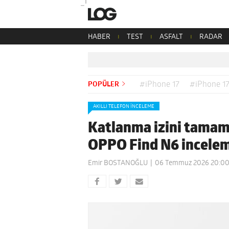
HABER
TEST
ASFALT
RADAR
POPÜLER
#iPhone 17
#iPhone 17
AKILLI TELEFON İNCELEME
Katlanma izini tamame
OPPO Find N6 incele
Emir BOSTANOĞLU
06 Temmuz 2026 20:0