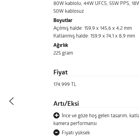
80W kablolu, 44W UFCS, 55W PPS, 1
50W kablosuz
Boyutlar
Açılmış halde: 159,9 x 145,6 x 4,2 mm
Katlanmış halde: 159,9 x 74,1 x 8,9 mm
Ağırlık
225 gram
Fiyat
174.999 TL
Artı/Eksi
+
İnce ve göze hoş gelen tasarım, katl
kamera performansı
-
Fiyatı yüksek