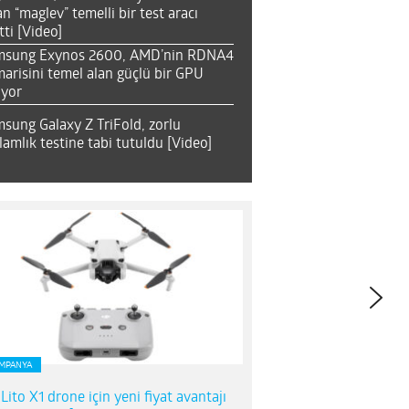
an “maglev” temelli bir test aracı
tti [Video]
msung Exynos 2600, AMD’nin RDNA4
arisini temel alan güçlü bir GPU
ıyor
sung Galaxy Z TriFold, zorlu
lamlık testine tabi tutuldu [Video]
MPANYA
 Lito X1 drone için yeni fiyat avantajı