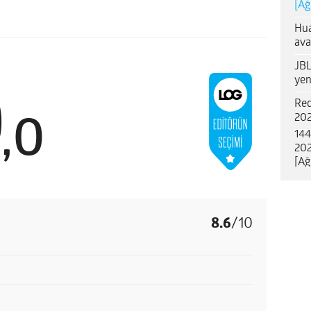
[Ağ
Hua
ava
JBL
yen
0
Red
202
,
0
144
202
[Ağ
8.6
/
10