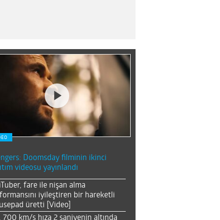
DEO
ngers: Doomsday filminin ikinci
ıtım videosu yayınlandı
Tuber, fare ile nişan alma
formansını iyileştiren bir hareketli
sepad üretti [Video]
, 700 km/s hıza 2 saniyenin altında