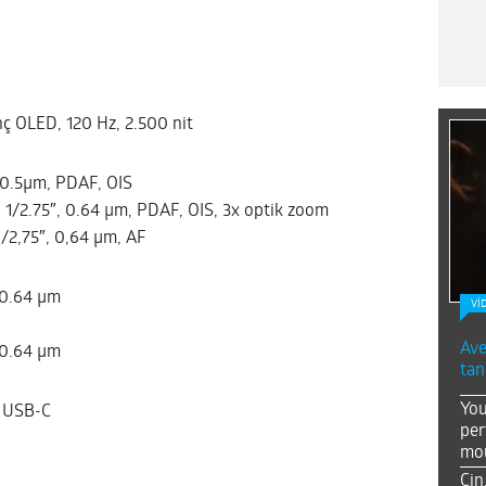
nç OLED, 120 Hz, 2.500 nit
, 0.5µm, PDAF, OIS
, 1/2.75″, 0.64 µm, PDAF, OIS, 3x optik zoom
 1/2,75″, 0,64 µm, AF
, 0.64 µm
Vİ
Ave
, 0.64 µm
tan
You
, USB-C
per
mou
Çin