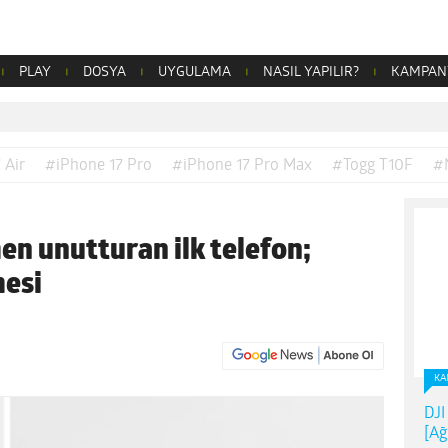
PLAY
DOSYA
UYGULAMA
NASIL YAPILIR?
KAMPAN
 Air
#iPhone 17 Pro
#iPhone 17 Pro Max
#Togg T10F
#
n unutturan ilk telefon;
mesi
0
KA
DJI
[Ağ