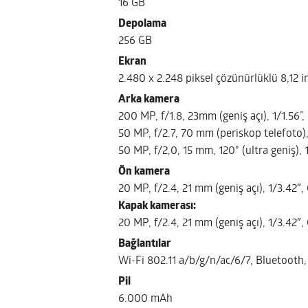
16 GB
Depolama
256 GB
Ekran
2.480 x 2.248 piksel çözünürlüklü 8,12 i
Arka kamera
200 MP, f/1.8, 23mm (geniş açı), 1/1.56”
50 MP, f/2.7, 70 mm (periskop telefoto)
50 MP, f/2,0, 15 mm, 120˚ (ultra geniş),
Ön kamera
20 MP, f/2.4, 21 mm (geniş açı), 1/3.42″
Kapak kamerası:
20 MP, f/2.4, 21 mm (geniş açı), 1/3.42″
Bağlantılar
Wi-Fi 802.11 a/b/g/n/ac/6/7, Bluetooth
Pil
6.000 mAh