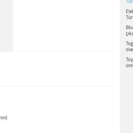
Tür
Ele
Tür
Blu
çık
Tog
ola
Toy
üre
 nm)