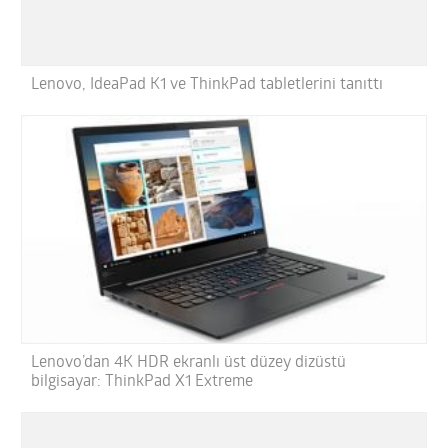
Lenovo, IdeaPad K1 ve ThinkPad tabletlerini tanıttı
Lenovo’dan 4K HDR ekranlı üst düzey dizüstü
bilgisayar: ThinkPad X1 Extreme