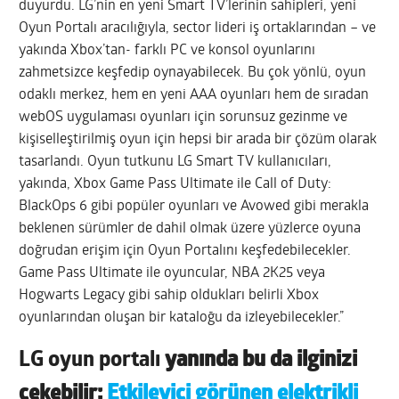
duyurdu. LG’nin en yeni Smart TV’lerinin sahipleri, yeni
Oyun Portalı aracılığıyla, sector lideri iş ortaklarından – ve
yakında Xbox’tan- farklı PC ve konsol oyunlarını
zahmetsizce keşfedip oynayabilecek. Bu çok yönlü, oyun
odaklı merkez, hem en yeni AAA oyunları hem de sıradan
webOS uygulaması oyunları için sorunsuz gezinme ve
kişiselleştirilmiş oyun için hepsi bir arada bir çözüm olarak
tasarlandı. Oyun tutkunu LG Smart TV kullanıcıları,
yakında, Xbox Game Pass Ultimate ile Call of Duty:
BlackOps 6 gibi popüler oyunları ve Avowed gibi merakla
beklenen sürümler de dahil olmak üzere yüzlerce oyuna
doğrudan erişim için Oyun Portalını keşfedebilecekler.
Game Pass Ultimate ile oyuncular, NBA 2K25 veya
Hogwarts Legacy gibi sahip oldukları belirli Xbox
oyunlarından oluşan bir kataloğu da izleyebilecekler.”
LG oyun portalı
yanında bu da ilginizi
çekebilir:
Etkileyici görünen elektrikli