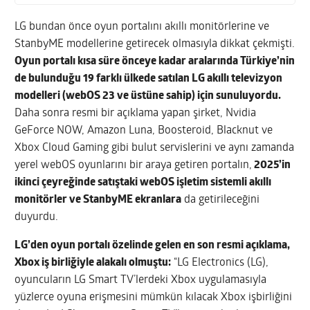
LG bundan önce oyun portalını akıllı monitörlerine ve
StanbyME modellerine getirecek olmasıyla dikkat çekmişti.
Oyun portalı kısa süre önceye kadar aralarında Türkiye’nin
de bulunduğu 19 farklı ülkede satılan LG akıllı televizyon
modelleri (webOS 23 ve üstüne sahip) için sunuluyordu.
Daha sonra resmi bir açıklama yapan şirket, Nvidia
GeForce NOW, Amazon Luna, Boosteroid, Blacknut ve
Xbox Cloud Gaming gibi bulut servislerini ve aynı zamanda
yerel webOS oyunlarını bir araya getiren portalın,
2025’in
ikinci çeyreğinde satıştaki webOS işletim sistemli akıllı
monitörler ve StanbyME ekranlara
da getirileceğini
duyurdu.
LG’den oyun portalı özelinde gelen en son resmi açıklama,
Xbox iş birliğiyle alakalı olmuştu:
“LG Electronics (LG),
oyuncuların LG Smart TV’lerdeki Xbox uygulamasıyla
yüzlerce oyuna erişmesini mümkün kılacak Xbox işbirliğini