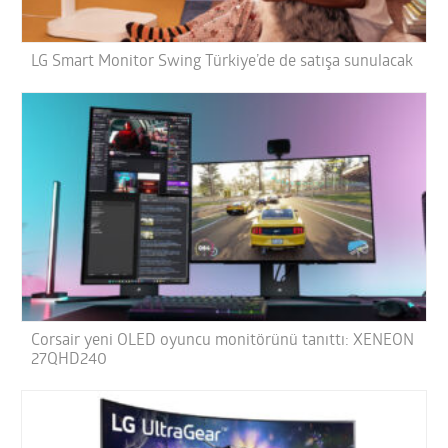
LG Smart Monitor Swing Türkiye’de de satışa sunulacak
Corsair yeni OLED oyuncu monitörünü tanıttı: XENEON
27QHD240