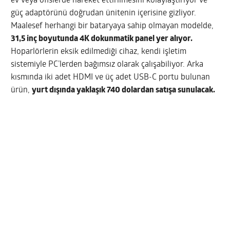
ev veya ofislerde hareket ettirilmesini kolaylaştırıyor ve
güç adaptörünü doğrudan ünitenin içerisine gizliyor.
Maalesef herhangi bir bataryaya sahip olmayan modelde,
31,5 inç boyutunda 4K dokunmatik panel yer alıyor.
Hoparlörlerin eksik edilmediği cihaz, kendi işletim
sistemiyle PC’lerden bağımsız olarak çalışabiliyor. Arka
kısmında iki adet HDMI ve üç adet USB-C portu bulunan
ürün,
yurt dışında yaklaşık 740 dolardan satışa sunulacak.