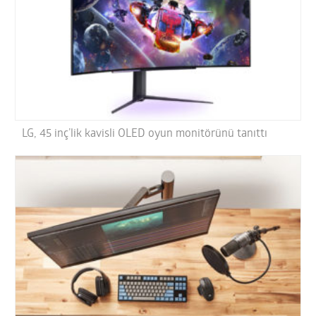
LG, 45 inç’lik kavisli OLED oyun monitörünü tanıttı