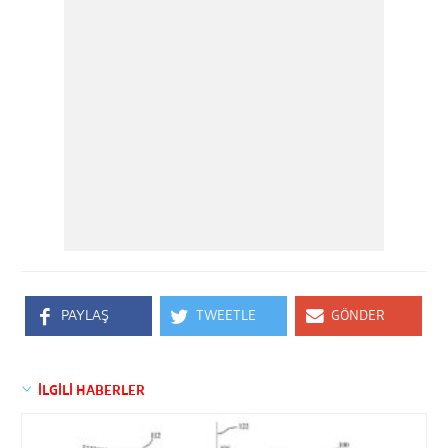
PAYLAŞ
TWEETLE
GÖNDER
İLGİLİ HABERLER