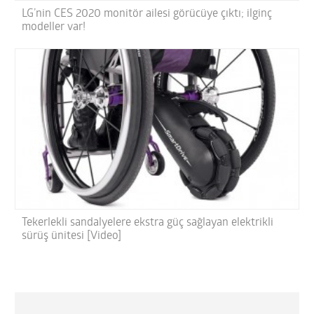
LG’nin CES 2020 monitör ailesi görücüye çıktı; ilginç
modeller var!
Tekerlekli sandalyelere ekstra güç sağlayan elektrikli
sürüş ünitesi [Video]