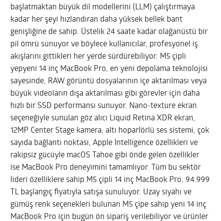
başlatmaktan büyük dil modellerini (LLM) çalıştırmaya
kadar her şeyi hızlandıran daha yüksek bellek bant
genişliğine de sahip. Üstelik 24 saate kadar olağanüstü bir
pil ömrü sunuyor ve böylece kullanıcılar, profesyonel iş
akışlarını gittikleri her yerde sürdürebiliyor. M5 çipli
yepyeni 14 inç MacBook Pro, en yeni depolama teknolojisi
sayesinde, RAW görüntü dosyalarının içe aktarılması veya
büyük videoların dışa aktarılması gibi görevler için daha
hızlı bir SSD performansı sunuyor. Nano-texture ekran
seçeneğiyle sunulan göz alıcı Liquid Retina XDR ekran,
12MP Center Stage kamera, altı hoparlörlü ses sistemi, çok
sayıda bağlantı noktası, Apple Intelligence özellikleri ve
rakipsiz gücüyle macOS Tahoe gibi önde gelen özellikler
ise MacBook Pro deneyimini tamamlıyor. Tüm bu sektör
lideri özelliklere sahip M5 çipli 14 inç MacBook Pro, 94.999
TL başlangıç fiyatıyla satışa sunuluyor. Uzay siyahı ve
gümüş renk seçenekleri bulunan M5 çipe sahip yeni 14 inç
MacBook Pro için bugün ön sipariş verilebiliyor ve ürünler