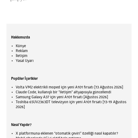
Hakkımızda
Künye
Reklam
İletişim
Yasal Uyarı
Popüler İçerikler
Volta VM2 elektrikli moped için yeni A101 fırsatı [13 Ağustos 2026]
Claude Code, kullanışlı bir "iletişim" altyapısıyla güncellendi
Samsung Galaxy A37 için yeni A101 fırsatı [Ağustos 2026]
Toshiba 65UV2363DT televizyon için yeni A101 fırsatı [13-19 Ağustos
2026]
Nasıl Yapılır?
X platformuna eklenen “otomatik çeviri” özelliği nasıl kapatılır?