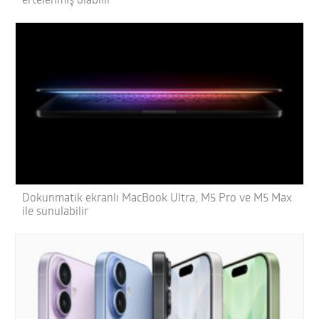
ertelenmiş olabilir
Dokunmatik ekranlı MacBook Ultra, M5 Pro ve M5 Max
ile sunulabilir