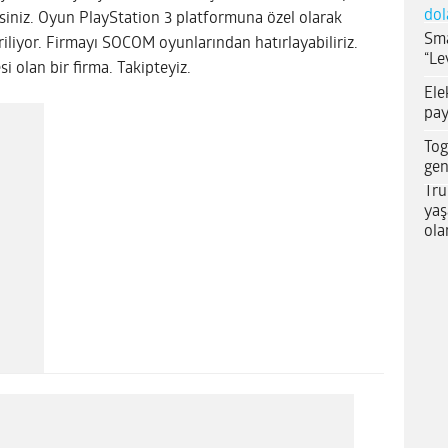
dol
siniz.
Oyun PlayStation 3 platformuna özel olarak
Sma
iriliyor. Firmayı SOCOM oyunlarından hatırlayabiliriz.
“Le
 olan bir firma. Takipteyiz.
Ele
pay
Tog
gen
Tru
yaş
ola