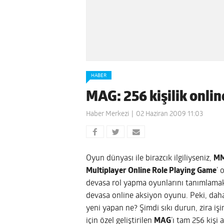
HABER
MAG: 256 kişilik onli
Haber Merkezi
02 Haziran 2009 11:03
Oyun dünyası ile birazcık ilgiliyseniz,
M
Multiplayer Online Role Playing Game
’ 
devasa rol yapma oyunlarını tanımlamakt
devasa online aksiyon oyunu. Peki, da
yeni yapan ne? Şimdi sıkı durun, zira iş
için özel geliştirilen
MAG
’ı tam 256 kişi