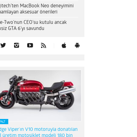
itech’ten MacBook Neo deneyimini
amlayan aksesuar önerileri
e-Two’nun CEO’su kutulu ancak
ksiz GTA 6’yı savundu
FALT
ge Viper’ın V10 motoruyla donatılan
l üretim motosiklet modeli 180 bin