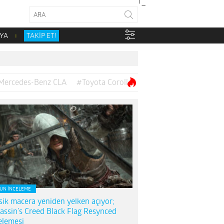
YA
TAKİP ET!
Mercedes-Benz CLA
#Toyota Corolla
UN İNCELEME
sik macera yeniden yelken açıyor;
assin’s Creed Black Flag Resynced
elemesi