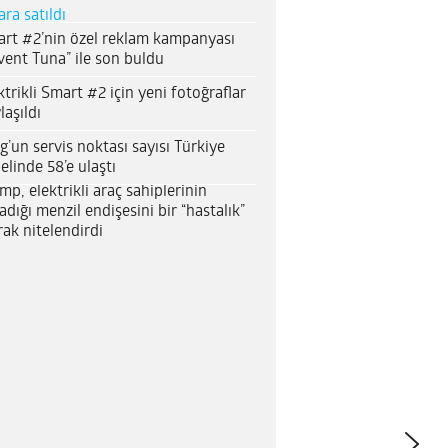
ara satıldı
rt #2’nin özel reklam kampanyası
vent Tuna” ile son buldu
ktrikli Smart #2 için yeni fotoğraflar
laşıldı
g’un servis noktası sayısı Türkiye
elinde 58’e ulaştı
mp, elektrikli araç sahiplerinin
adığı menzil endişesini bir “hastalık”
rak nitelendirdi