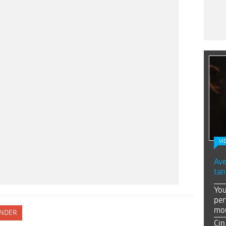
Vİ
Ave
tan
You
per
mou
NDER
Çin