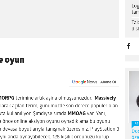
Log
tam
Tak
dis
ne oyun
MORPG
terimine artık aşina olmuşsunuzdur. ‘
Massively
olarak açılan terim, günümüzde son derece popüler olan
a kullanılıyor. Şimdiyse sırada
MMOAG
var. Yani,
ha önce online aksiyon oyunu oynadık ama bu oyunu
AS
in devasa boyutlarıyla tanışmak üzeresiniz. PlayStation 3
Dod
 aynı anda oynayabilecek. 128 kişilik ordunuzu kurup
öze