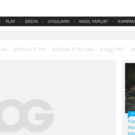
PLAY
DOSYA
UYGULAMA
NASIL YAPILIR?
KAMPAN
 Air
#iPhone 17 Pro
#iPhone 17 Pro Max
#Togg T10F
#
OY
Kla
Ass
inc