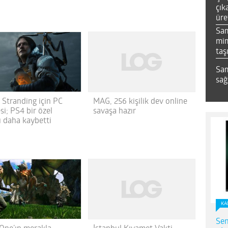
çık
üre
Sa
mim
taş
Sam
sağ
MAG, 256 kişilik dev online
 Stranding için PC
savaşa hazır
i; PS4 bir özel
 daha kaybetti
KA
Sen