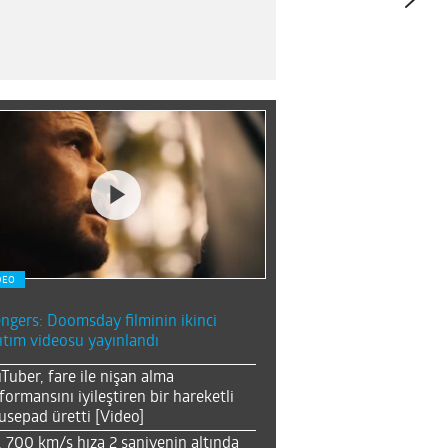
DEO
ngers: Doomsday filminin ikinci
ıtım videosu yayınlandı
Tuber, fare ile nişan alma
formansını iyileştiren bir hareketli
sepad üretti [Video]
, 700 km/s hıza 2 saniyenin altında