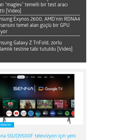
an “maglev” temelli bir test aracı
tti [Video]
msung Exynos 2600, AMD’nin RDNA4
arisini temel alan güçlü bir GPU
ıyor
sung Galaxy Z TriFold, zorlu
lamlık testine tabi tutuldu [Video]
MPANYA
na 55UQ9500F televizyon için yeni