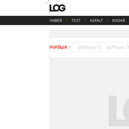
HABER
TEST
ASFALT
RADAR
POPÜLER
#iPhone 17
#iPhone 17