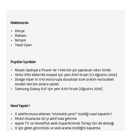
Hakkımızda
Künye
Reklam
İletişim
Yasal Uyarı
Popüler İçerikler
Nissan Qashqai e-Power ile 1.980 km yol yapılarak rekor kırıldı
Volta VM2 elektrikli moped için yeni A101 fırsatı [13 Ağustos 2026]
Dodge Viper'ın V10 motoruyla donatılan özel üretim motosiklet
modeli 180 bin dolara satıldı
Samsung Galaxy A37 için yeni A101 fırsatı [Ağustos 2026]
Nasıl Yapılır?
X platformuna eklenen “otomatik çeviri” özelliği nasıl kapatılır?
Mobil cihazlarda 5G’yi aktif hale getirme
Apple TV ve HomePod akıllı hoparlörlerde Türkçe Siri dil desteği
X için gelen görüntülü ve sesli arama özelliğini kapatma