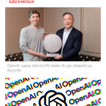
İLGİLİ HABERLER
OpenAI, yapay zeka (LLM) odaklı ilk çipi Jalapeño’yu
duyurdu