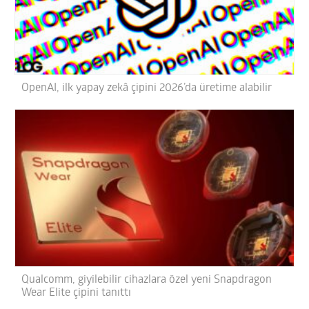
OpenAI, ilk yapay zekâ çipini 2026’da üretime alabilir
Qualcomm, giyilebilir cihazlara özel yeni Snapdragon
Wear Elite çipini tanıttı