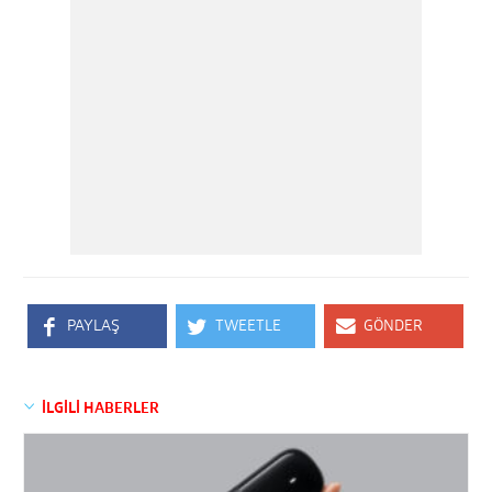
PAYLAŞ
TWEETLE
GÖNDER
İLGİLİ HABERLER