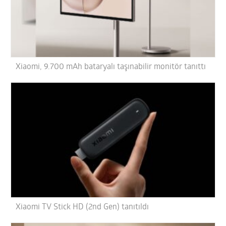
Xiaomi, 9.700 mAh bataryalı taşınabilir monitör tanıttı
Xiaomi TV Stick HD (2nd Gen) tanıtıldı