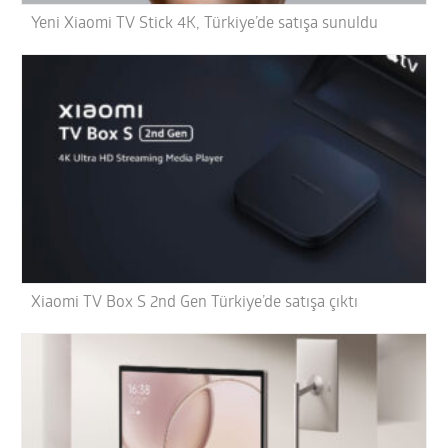
Yeni Xiaomi TV Stick 4K, Türkiye’de satışa sunuldu
Xiaomi TV Box S 2nd Gen Türkiye’de satışa çıktı