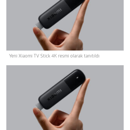
Yeni Xiaomi TV Stick 4K resmi olarak tanıtıldı