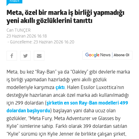
HABER
Meta, özel bir marka iş birliği yapmadığı
yeni akıllı gözlüklerini tanıttı
Can TUNÇER
23 Haziran 2026 16:18
- Güncelleme: 23 Haziran 2026 16:20
Meta, bu kez “Ray-Ban” ya da “Oakley” gibi devlerle marka
iş birliği yapmadan hazırladığı yeni akıllı gözlük
modelleriyle karşımıza
çıktı
. Halen Essilor Luxottica’nın
desteğiyle hazırlanan ancak özel marka adı kullanılmadığı
için 299 dolardan (
şirketin en son Ray-Ban modelleri 499
dolardan başlıyordu
) başlayan yani daha ucuz olan
gözlükler, “Meta Fury, Meta Adventurer ve Glasses by
Kylie” isimlerine sahip. Farklı olarak 399 dolardan satılan
“Kylie” sürümü için Kylie Jenner ile birlikte çalışan şirket,