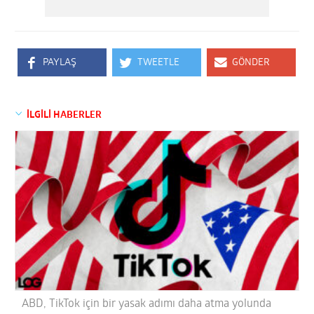
PAYLAŞ
TWEETLE
GÖNDER
İLGİLİ HABERLER
ABD, TikTok için bir yasak adımı daha atma yolunda