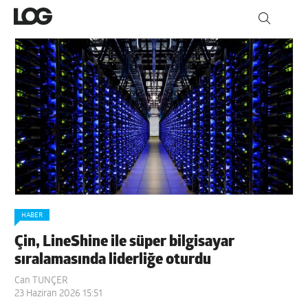
HABER
Çin, LineShine ile süper bilgisayar
sıralamasında liderliğe oturdu
Can TUNÇER
23 Haziran 2026 15:51