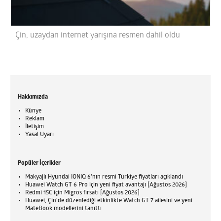
Çin, uzaydan internet yarışına resmen dahil oldu
Hakkımızda
Künye
Reklam
İletişim
Yasal Uyarı
Popüler İçerikler
Makyajlı Hyundai IONIQ 6'nın resmi Türkiye fiyatları açıklandı
Huawei Watch GT 6 Pro için yeni fiyat avantajı [Ağustos 2026]
Redmi 15C için Migros fırsatı [Ağustos 2026]
Huawei, Çin'de düzenlediği etkinlikte Watch GT 7 ailesini ve yeni
MateBook modellerini tanıttı