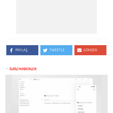
PAYLAŞ
TWEETLE
GÖNDER
İLGİLİ HABERLER