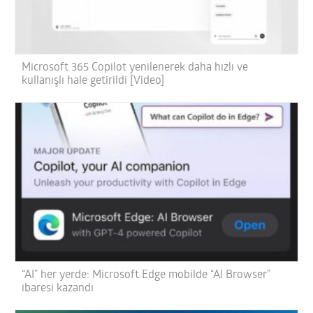
Microsoft 365 Copilot yenilenerek daha hızlı ve
kullanışlı hale getirildi [Video]
“AI” her yerde: Microsoft Edge mobilde “AI Browser”
ibaresi kazandı