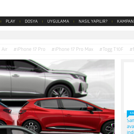
PLAY
DOSYA
UYGULAMA
NASIL YAPILIR?
KAMPAN
 Air
#iPhone 17 Pro
#iPhone 17 Pro Max
#Togg T10F
#
KA
Sam
ava
ind