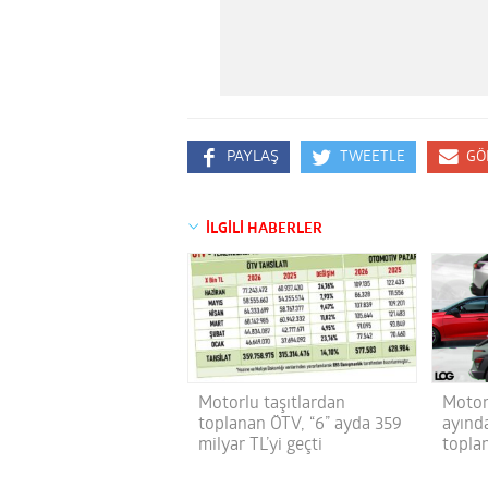
PAYLAŞ
TWEETLE
GÖ
İLGİLİ HABERLER
Motor
Motorlu taşıtlardan
ayınd
toplanan ÖTV, “6” ayda 359
topla
milyar TL’yi geçti