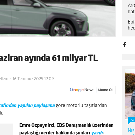
A10
haf
Epi
hed
aziran ayında 61 milyar TL
elleme: 16 Temmuz 2025 12:09
rafından yapılan paylaşıma
göre motorlu taşıtlardan
ı.
AS
Emre Özpeynirci, EBS Danışmanlık üzerinden
Nis
paylaştığı veriler hakkında şunları
yazdı
: