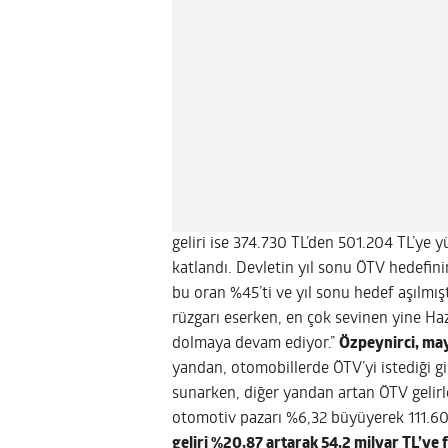
geliri ise 374.730 TL’den 501.204 TL’ye yü
katlandı. Devletin yıl sonu ÖTV hedefini
bu oran %45’ti ve yıl sonu hedef aşılmış
rüzgarı eserken, en çok sevinen yine Hazi
dolmaya devam ediyor.”
Özpeynirci, mayı
yandan, otomobillerde ÖTV’yi istediği gib
sunarken, diğer yandan artan ÖTV gelir
otomotiv pazarı %6,32 büyüyerek 111.60
geliri %20,87 artarak 54,2 milyar TL’ye f