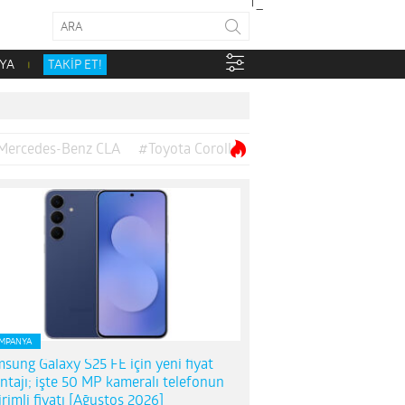
YA
TAKİP ET!
Mercedes-Benz CLA
#Toyota Corolla
MPANYA
sung Galaxy S25 FE için yeni fiyat
ntajı; işte 50 MP kameralı telefonun
irimli fiyatı [Ağustos 2026]