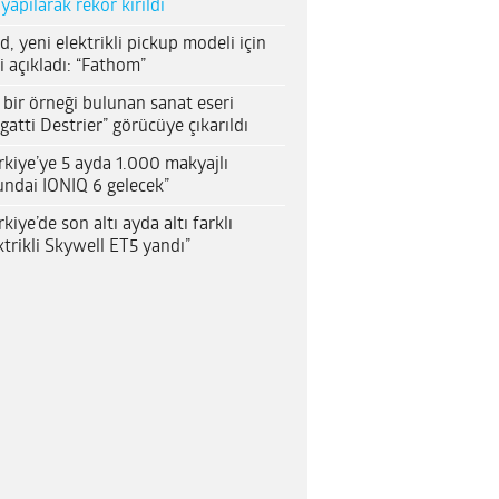
 yapılarak rekor kırıldı
d, yeni elektrikli pickup modeli için
i açıkladı: “Fathom”
 bir örneği bulunan sanat eseri
gatti Destrier” görücüye çıkarıldı
rkiye’ye 5 ayda 1.000 makyajlı
ndai IONIQ 6 gelecek”
rkiye’de son altı ayda altı farklı
ktrikli Skywell ET5 yandı”