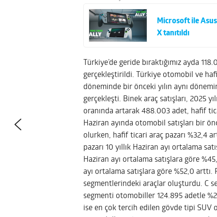
Microsoft ile Asu
X tanıtıldı
Türkiye’de geride bıraktığımız ayda 118.01
gerçekleştirildi. Türkiye otomobil ve haf
döneminde bir önceki yılın aynı dönemi
gerçekleşti. Binek araç satışları, 2025 
oranında artarak 488.003 adet, hafif tic
Haziran ayında otomobil satışları bir ön
olurken, hafif ticari araç pazarı %32,4 ar
pazarı 10 yıllık Haziran ayı ortalama satı
Haziran ayı ortalama satışlara göre %45,3 
ayı ortalama satışlara göre %52,0 arttı. 
segmentlerindeki araçlar oluşturdu. C s
segmenti otomobiller 124.895 adetle %25
ise en çok tercih edilen gövde tipi SUV