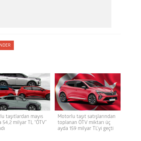
NDER
lu taşıtlardan mayıs
Motorlu taşıt satışlarından
a 54,2 milyar TL “ÖTV”
toplanan ÖTV miktarı üç
ndı
ayda 159 milyar TL’yi geçti