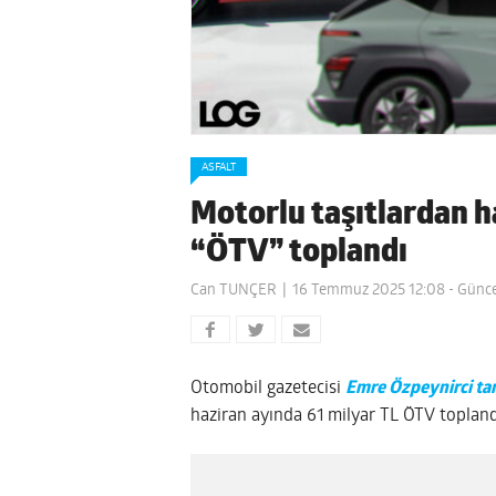
ASFALT
Motorlu taşıtlardan h
“ÖTV” toplandı
Can TUNÇER
16 Temmuz 2025 12:08
- Günc
Otomobil gazetecisi
Emre Özpeynirci ta
haziran ayında 61 milyar TL ÖTV topland