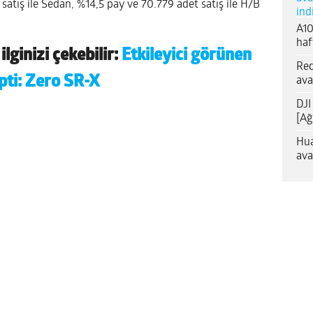
satış ile Sedan, %14,5 pay ve 70.779 adet satış ile H/B
ind
A10
haf
lginizi çekebilir:
Etkileyici görünen
Red
pti: Zero SR-X
ava
DJI
[Ağ
Hua
ava