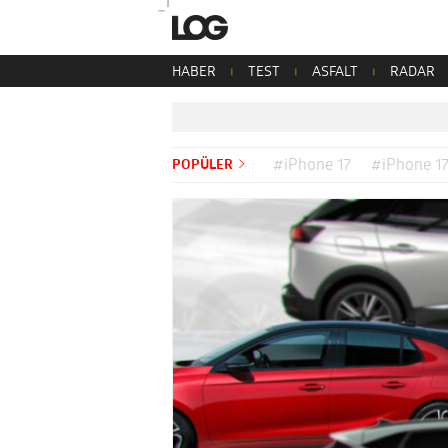
HABER
TEST
ASFALT
RADAR
POPÜLER
#iPhone 17
#iPhone 17