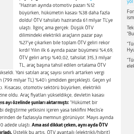
yol
“Haziran ayında otomotiv pazarı %12
For
büyürken, hükümetin kasası %38 daha fazla
ism
doldu! ÖTV tahsilatı haziranda 61 milyar TL’ye
Tek
ulaştı. İlginç ama gerçek: Düşük ÖTV
“Bu
dilimindeki elektrikli araçların pazar payı
%27’ye çıkarken bile toplam ÖTV geliri rekor
“Tü
Hyu
kırdı! Yılın ilk 6 ayında pazar büyümesi %4,69,
ÖTV geliri artışı %40,02, tahsilat 315,3 milyar
“Tü
TL, araç başına tahsil edilen ortalama ÖTV
ele
kseldi. Yani satılan araç sayısı sınırlı artarken vergi
n (799 milyar TL) %40’ı şimdiden gerçekleşti. Geçen yıl
tı. Kısacası, otomotiv sektörü büyürken, elektrikli
ne oldu. Araç fiyatları yükseldikçe, devletin kasası
s ayı özelinde şunları aktarmıştı:
“Hükümet bir
i değiştirme yetkisini içeren yasa teklifini Meclis’e
lerinden de fazlasıyla memnun görünüyor. Mayıs ayında
0 adede ulaştı.
Ama asıl dikkat çeken, aynı ayda ÖTV
ırladı.
Üstelik bu artış, ÖTV avantajlı (elektrikli/hibrit)