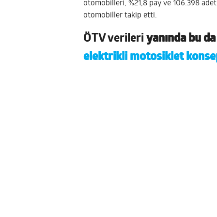
otomobilleri, %21,8 pay ve 106.398 adet 
otomobiller takip etti.
ÖTV verileri
yanında bu da i
elektrikli motosiklet konse