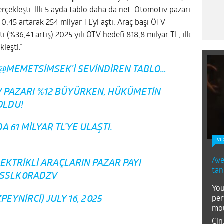
erçekleşti. İlk 5 ayda tablo daha da net. Otomotiv pazarı
45 artarak 254 milyar TL’yi aştı. Araç başı ÖTV
tı (%36,41 artış) 2025 yılı ÖTV hedefi 818,8 milyar TL, ilk
leşti.”
@MEMETSIMSEK
'I SEVINDIREN TABLO…
V PAZARI %12 BÜYÜRKEN, HÜKÜMETIN
OLDU!
A 61 MILYAR TL’YE ULAŞTI.
Vİ
Ave
EKTRIKLI ARAÇLARIN PAZAR PAYI
tan
/SSLK0RADZV
You
per
ZPEYNIRCI)
JULY 16, 2025
mou
Çin