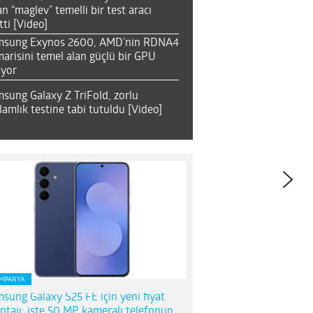
an “maglev” temelli bir test aracı
tti [Video]
msung Exynos 2600, AMD’nin RDNA4
arisini temel alan güçlü bir GPU
ıyor
sung Galaxy Z TriFold, zorlu
lamlık testine tabi tutuldu [Video]
MPANYA
sung Galaxy S25 FE için yeni fiyat
ntajı; işte 50 MP kameralı telefonun