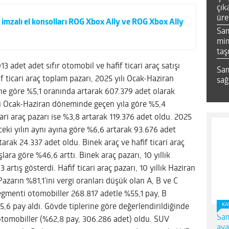
çık
üre
s imzalı el konsolları ROG Xbox Ally ve ROG Xbox Ally
Sa
mim
taş
3 adet adet sıfır otomobil ve hafif ticari araç satışı
Sam
if ticari araç toplam pazarı, 2025 yılı Ocak-Haziran
sağ
ne göre %5,1 oranında artarak 607.379 adet olarak
yılı Ocak-Haziran döneminde geçen yıla göre %5,4
ari araç pazarı ise %3,8 artarak 119.376 adet oldu. 2025
ceki yılın aynı ayına göre %6,6 artarak 93.676 adet
tarak 24.337 adet oldu. Binek araç ve hafif ticari araç
şlara göre %46,6 arttı. Binek araç pazarı, 10 yıllık
artış gösterdi. Hafif ticari araç pazarı, 10 yıllık Haziran
Pazarın %81,1’ini vergi oranları düşük olan A, B ve C
egmenti otomobiller 268.817 adetle %55,1 pay, B
KA
,6 pay aldı. Gövde tiplerine göre değerlendirildiğinde
Sam
 otomobiller (%62,8 pay, 306.286 adet) oldu. SUV
ava