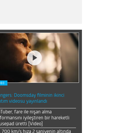
DEO
ngers: Doomsday filminin ikinci
ıtım videosu yayınlandı
Tuber, fare ile nişan alma
formansını iyileştiren bir hareketli
sepad üretti [Video]
, 700 km/s hıza 2 saniyenin altında