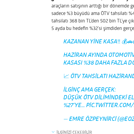
araçların satışının arttığı bir dönemde g
sadece %3 büyüdü ama ÖTV tahsilatı %40,
tahsilatı 368 bin TL’den 502 bin TL’ye çık
5 ayda bu hedefin %32’si şimdiden gerçek
KAZANAN YINE KASA‼️ 💰🚗
HAZIRAN AYINDA OTOMOTI
KASASI %38 DAHA FAZLA D
📈 ÖTV TAHSILATI HAZIRAND
İLGINÇ AMA GERÇEK:
DÜŞÜK ÖTV DILIMINDEKI EL
%27’YE…
PIC.TWITTER.COM
— EMRE ÖZPEYNIRCI (@EO
İLGİNİZİ ÇEKEBİLİR