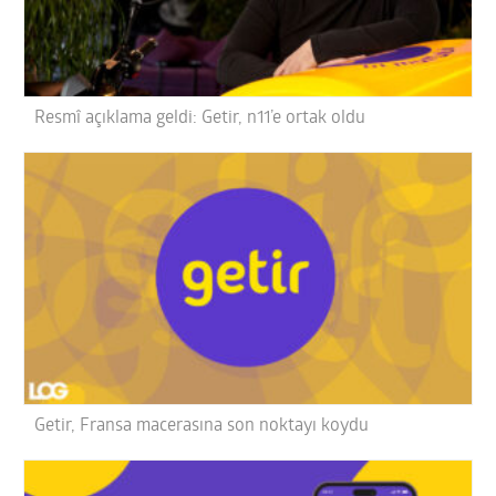
Resmî açıklama geldi: Getir, n11’e ortak oldu
Getir, Fransa macerasına son noktayı koydu