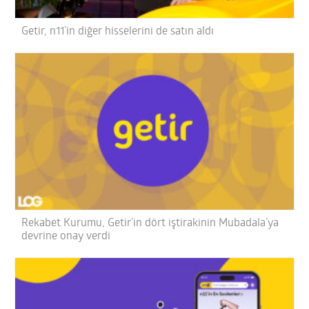
Getir, n11’in diğer hisselerini de satın aldı
Rekabet Kurumu, Getir’in dört iştirakinin Mubadala’ya
devrine onay verdi