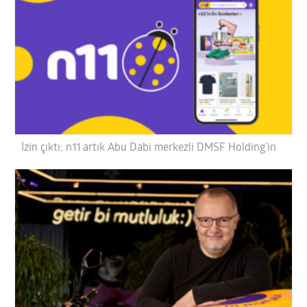
İzin çıktı; n11 artık Abu Dabi merkezli DMSF Holding’in