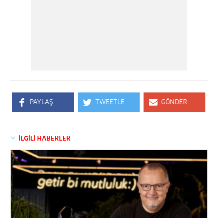
PAYLAŞ
TWEETLE
GÖNDER
İLGİLİ HABERLER