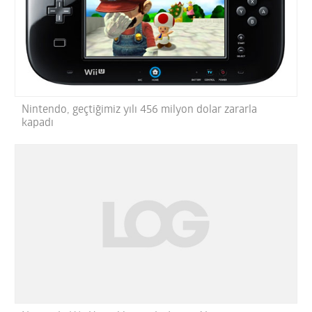
Nintendo, geçtiğimiz yılı 456 milyon dolar zararla
kapadı