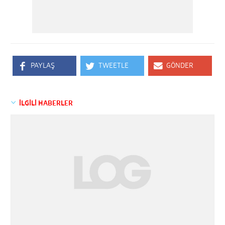
PAYLAŞ
TWEETLE
GÖNDER
İLGİLİ HABERLER