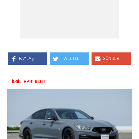
PAYLAŞ
TWEETLE
GÖNDER
İLGİLİ HABERLER