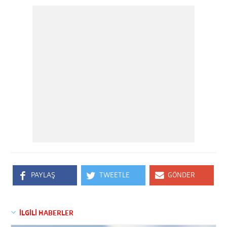
PAYLAŞ
TWEETLE
GÖNDER
İLGİLİ HABERLER