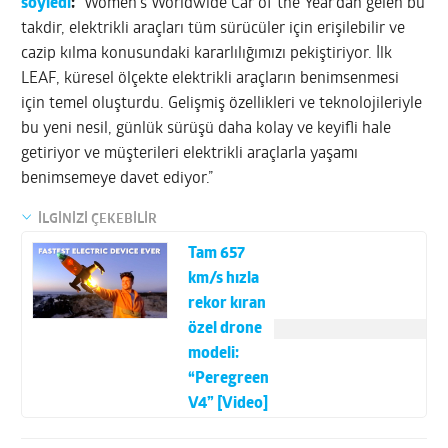
söyledi
:
“Women’s Worldwide Car of the Year’dan gelen bu
takdir, elektrikli araçları tüm sürücüler için erişilebilir ve
cazip kılma konusundaki kararlılığımızı pekiştiriyor. İlk
LEAF, küresel ölçekte elektrikli araçların benimsenmesi
için temel oluşturdu. Gelişmiş özellikleri ve teknolojileriyle
bu yeni nesil, günlük sürüşü daha kolay ve keyifli hale
getiriyor ve müşterileri elektrikli araçlarla yaşamı
benimsemeye davet ediyor.”
İLGİNİZİ ÇEKEBİLİR
Tam 657
km/s hızla
rekor kıran
özel drone
modeli:
“Peregreen
V4” [Video]