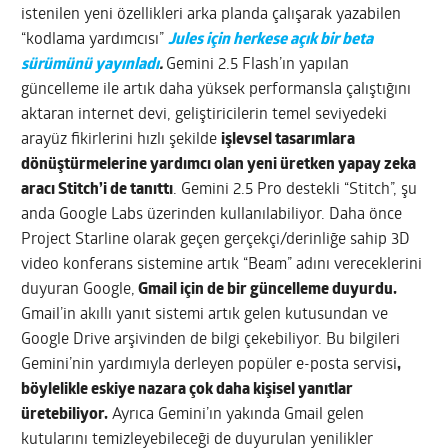
istenilen yeni özellikleri arka planda çalışarak yazabilen
“kodlama yardımcısı”
Jules için herkese açık bir beta
sürümünü yayınladı
.
Gemini 2.5 Flash’ın yapılan
güncelleme ile artık daha yüksek performansla çalıştığını
aktaran internet devi, geliştiricilerin temel seviyedeki
arayüz fikirlerini hızlı şekilde
işlevsel tasarımlara
dönüştürmelerine yardımcı olan yeni üretken yapay zeka
aracı Stitch’i de tanıttı
. Gemini 2.5 Pro destekli “Stitch”, şu
anda Google Labs üzerinden kullanılabiliyor. Daha önce
Project Starline olarak geçen gerçekçi/derinliğe sahip 3D
video konferans sistemine artık “Beam” adını vereceklerini
duyuran Google,
Gmail için de bir güncelleme duyurdu.
Gmail’in akıllı yanıt sistemi artık gelen kutusundan ve
Google Drive arşivinden de bilgi çekebiliyor. Bu bilgileri
Gemini’nin yardımıyla derleyen popüler e-posta servisi
,
böylelikle eskiye nazara çok daha kişisel yanıtlar
üretebiliyor.
Ayrıca Gemini’ın yakında Gmail gelen
kutularını temizleyebileceği de duyurulan yenilikler