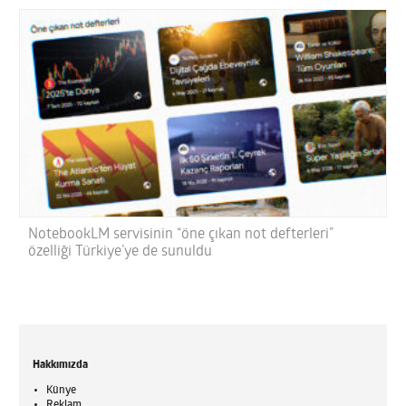
NotebookLM servisinin “öne çıkan not defterleri”
özelliği Türkiye’ye de sunuldu
Hakkımızda
Künye
Reklam