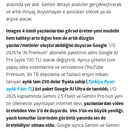
arasında yer aldı. Gemini detaylı analizler gerçekleştirecek
ve artık ihtiyaç duyulmayan e-postaları silecek ya da
arşive alacak.
Imagen 4 isimli yazılanlardan görsel üreten yeni modelin
hem kaliteyi artırdığını hem de artık düzgün
yazılar/metinler oluşturabildiğini duyuran Google
, I/O
2025’te “AI Premium” abonelik paketinin adını Google AI
Pro (aylık 720 TL) olarak değiştirdi. Ayrıca şirketin tüm
yapay zeka sistemlerine ve servislerine (YouTube
Premium, 30 TB depolama ve fazlası) erişim imkanı
tanıyan
aylık tam 250 dolar fiyata sahip (
Türkiye fiyatı
aylık 9 bin TL
) üst paket Google AI Ultra de tanıtıldı.
I/O
2025 kapsamında Gemini 2.5 Flash ve Gemini Pro’nun yeni
ön izlemesini yayınlayan internet devi,
yazılanlardan video
üretebilen Veo 3’ü de duyurdu
.
Veo 3’ün en büyük yeniliği,
yazılı komutlar üzerinden görüntü yanında ses de
üretebiliyor olması oldu.
Google ayrıca Gemini ve Gemini