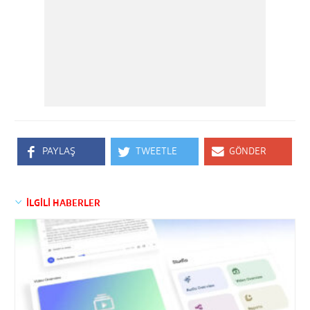
PAYLAŞ
TWEETLE
GÖNDER
İLGİLİ HABERLER