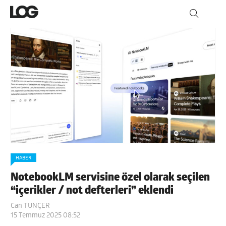
HABER
NotebookLM servisine özel olarak seçilen
“içerikler / not defterleri” eklendi
Can TUNÇER
15 Temmuz 2025 08:52