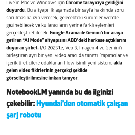
Live’ın Mac ve Windows için
Chrome tarayıcıya geldiğini
duyurdu
. Bu altyapı ilk aşamada bir sayfa hakkında soru
sorulmasına izin verecek, gelecekteki sürümler web’de
gezinebilecek ve kullanıcıların yerine farklı eylemleri
gerçekleştirebilecek.
Google Arama ile Gemini’ı bir araya
getiren “AI Mode” altyapısını ABD’deki herkese açtıklarını
duyuran şirket,
I/O 2025’te, Veo 3, Imagen 4 ve Gemini’ı
birleştiren ayrı bir yeni video aracı da tanıttı. Yapımcılar ve
içerik üreticilere odaklanan Flow isimli yeni sistem,
akla
gelen video fikirlerinin gerçekçi şekilde
görselleştirilmesine imkan tanıyor.
NotebookLM yanında bu da ilginizi
çekebilir:
Hyundai’den otomatik çalışan
şarj robotu