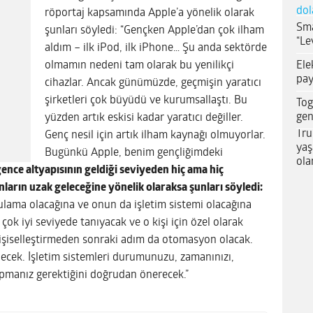
dol
röportaj kapsamında Apple’a yönelik olarak
Sma
şunları söyledi: “Gençken Apple’dan çok ilham
“Le
aldım – ilk iPod, ilk iPhone… Şu anda sektörde
Ele
olmamın nedeni tam olarak bu yenilikçi
pay
cihazlar. Ancak günümüzde, geçmişin yaratıcı
şirketleri çok büyüdü ve kurumsallaştı. Bu
Tog
gen
yüzden artık eskisi kadar yaratıcı değiller.
Tru
Genç nesil için artık ilham kaynağı olmuyorlar.
yaş
Bugünkü Apple, benim gençliğimdeki
ola
gence altyapısının geldiği seviyeden hiç ama hiç
fonların uzak geleceğine yönelik olaraksa şunları söyledi:
gulama olacağına ve onun da işletim sistemi olacağına
 çok iyi seviyede tanıyacak ve o kişi için özel olarak
kişiselleştirmeden sonraki adım da otomasyon olacak.
bilecek. İşletim sistemleri durumunuzu, zamanınızı,
yapmanız gerektiğini doğrudan önerecek.”