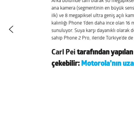
Arka bölümde tam olarak 50 megapiksel ç
ana kamera (segmentinin en büyük sensö
ilk) ve 8 megapiksel ultra geniş açılı k
kalınlığı Phone 1’den daha ince olan 16 m
sunuluyor. Suya karşı dayanıklı olarak d
sahip Phone 2 Pro, ileride Türkiye’de de 
Carl Pei
tarafından yapılan 
çekebilir:
Motorola’nın uzak