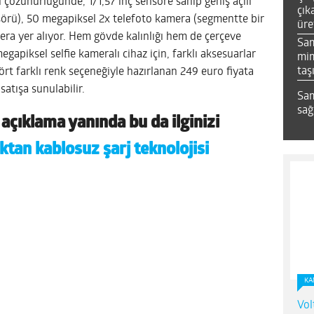
özünürlüğünde, 1/1,57 inç sensöre sahip geniş açılı
çık
rü), 50 megapiksel 2x telefoto kamera (segmentte bir
üre
amera yer alıyor. Hem gövde kalınlığı hem de çerçeve
Sa
egapiksel selfie kameralı cihaz için, farklı aksesuarlar
mim
taş
ört farklı renk seçeneğiyle hazırlanan 249 euro fiyata
satışa sunulabilir.
Sam
sağ
açıklama yanında bu da ilginizi
tan kablosuz şarj teknolojisi
KA
Vol