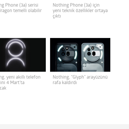
ng Phone (3a) serisi
Nothing Phone (3a) için
agon temelli olabilir
yeni teknik özellikler ortaya
çıktı
g, yeni akıllı telefon
Nothing, “Glyph” arayüzünü
ini 4 Mart’ta
rafa kaldırdı
acak