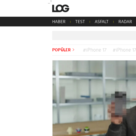
HABER
TEST
ASFALT
RADAR
POPÜLER
#iPhone 17
#iPhone 17