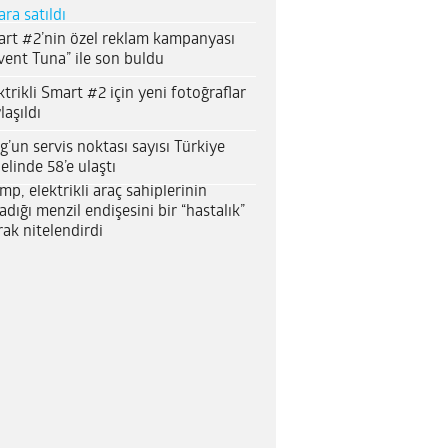
ara satıldı
rt #2’nin özel reklam kampanyası
vent Tuna” ile son buldu
ktrikli Smart #2 için yeni fotoğraflar
laşıldı
g’un servis noktası sayısı Türkiye
elinde 58’e ulaştı
mp, elektrikli araç sahiplerinin
adığı menzil endişesini bir “hastalık”
rak nitelendirdi