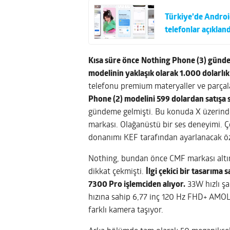
Türkiye’de Android
telefonlar açıkland
Kısa süre önce
Nothing Phone (3) günde
modelinin yaklaşık olarak 1.000 dolarlık b
telefonu premium materyaller ve parçalar
Phone (2) modelini 599 dolardan satışa
gündeme gelmişti. Bu konuda X üzerinden 
markası. Olağanüstü bir ses deneyimi. Ç
donanımı KEF tarafından ayarlanacak öze
Nothing, bundan önce CMF markası altınd
dikkat çekmişti.
İlgi çekici bir tasarım
7300 Pro işlemciden alıyor.
33W hızlı şa
hızına sahip 6,77 inç 120 Hz FHD+ AMOLE
farklı kamera taşıyor.