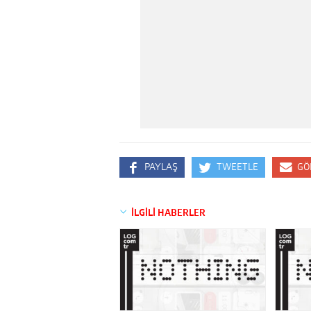
PAYLAŞ
TWEETLE
GÖ
İLGİLİ HABERLER