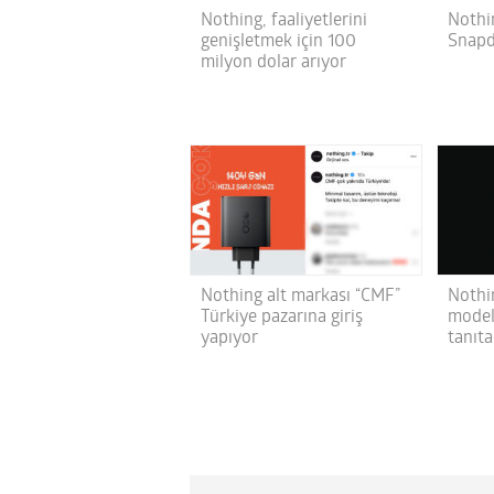
Nothing, faaliyetlerini
Nothi
genişletmek için 100
Snapdr
milyon dolar arıyor
Nothing alt markası “CMF”
Nothin
Türkiye pazarına giriş
model
yapıyor
tanıt