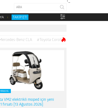
YA
TAKİP ET!
Mercedes-Benz CLA
#Toyota Corolla
MPANYA
ta VM2 elektrikli moped için yeni
1 fırsatı [13 Ağustos 2026]