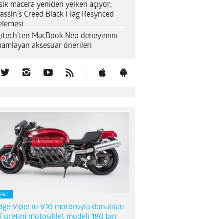
sik macera yeniden yelken açıyor;
assin’s Creed Black Flag Resynced
elemesi
itech’ten MacBook Neo deneyimini
amlayan aksesuar önerileri
FALT
ge Viper’ın V10 motoruyla donatılan
l üretim motosiklet modeli 180 bin