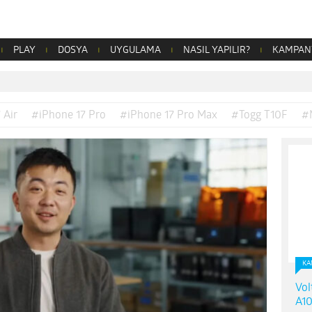
PLAY
DOSYA
UYGULAMA
NASIL YAPILIR?
KAMPAN
 Air
#iPhone 17 Pro
#iPhone 17 Pro Max
#Togg T10F
#
KA
Vol
A10