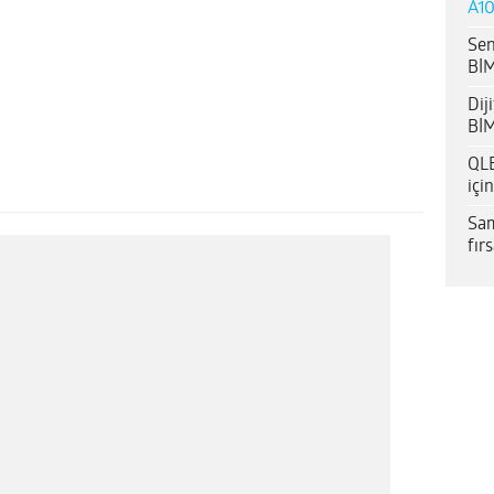
A10
Sen
BİM
Dij
BİM
QLE
içi
Sam
fır