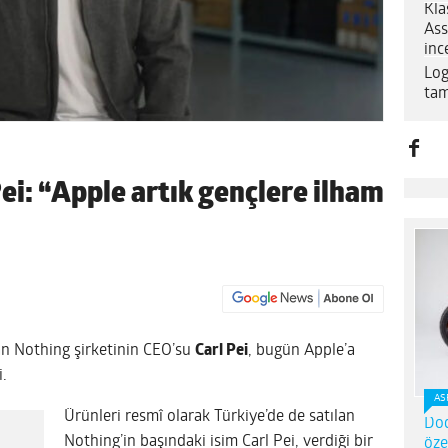
Kla
Ass
inc
Log
tam
ei: “Apple artık gençlere ilham
ınan Nothing şirketinin CEO’su
Carl Pei
, bugün Apple’a
i.
AS
Ürünleri resmî olarak Türkiye’de de satılan
Dod
Nothing’in başındaki isim Carl Pei, verdiği bir
öze