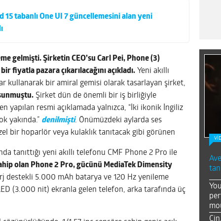
 15 tabanlı One UI 7 güncellemesini alan yeni
ı
me gelmişti. Şirketin CEO’su
Carl Pei, Phone (3)
ir fiyatla pazara çıkarılacağını açıkladı.
Yeni akıllı
 kullanarak bir amiral gemisi olarak tasarlayan şirket,
 sunmuştu.
Şirket dün de önemli bir iş birliğiyle
yapılan resmi açıklamada yalnızca, “İki ikonik İngiliz
ok yakında.”
denilmişti
. Önümüzdeki aylarda ses
l bir hoparlör veya kulaklık tanıtacak gibi görünen
Vİ
a tanıttığı yeni akıllı telefonu CMF Phone 2 Pro ile
Ave
a sahip olan Phone 2 Pro, gücünü MediaTek Dimensity
tan
rj destekli 5.000 mAh batarya ve 120 Hz yenileme
You
D (3.000 nit) ekranla gelen telefon, arka tarafında üç
per
mou
Çin