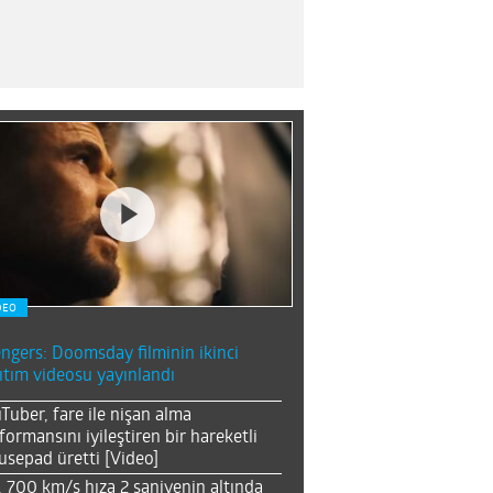
DEO
ngers: Doomsday filminin ikinci
ıtım videosu yayınlandı
Tuber, fare ile nişan alma
formansını iyileştiren bir hareketli
sepad üretti [Video]
, 700 km/s hıza 2 saniyenin altında