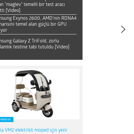
an “maglev” temelli bir test aracı
tti [Video]
msung Exynos 2600, AMD’nin RDNA4
arisini temel alan güçlü bir GPU
ıyor
sung Galaxy Z TriFold, zorlu
lamlık testine tabi tutuldu [Video]
MPANYA
ta VM2 elektrikli moped için yeni