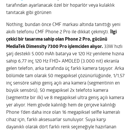
tarafından ayarlanacak özel bir hoparlör veya kulaklık
tanıtacak gibi görünen
Nothing, bundan önce CMF markası altında tanıttığı yeni
akıllı telefonu CMF Phone 2 Pro ile dikkat çekmişti.
İlgi
çekici bir tasarıma sahip olan Phone 2 Pro, gücünü
MediaTek Dimensity 7300 Pro işlemciden alıyor.
33W hızlı
şarj destekli 5.000 mAh batarya ve 120 Hz yenileme hızına
sahip 6,77 inç 120 Hz FHD+ AMOLED (3.000 nit) ekranla
gelen telefon, arka tarafında üç farklı kamera taşıyor. Arka
bölümde tam olarak 50 megapiksel çözünürlüğünde, 1/1,57
inç sensöre sahip geniş açılı ana kamera (segmentinin en
büyük sensörü), 50 megapiksel 2x telefoto kamera
(segmentte bir ilk) ve 8 megapiksel ultra geniş açılı kamera
yer alıyor. Hem gövde kalınlığı hem de çerçeve kalınlığı
Phone 1’den daha ince olan 16 megapiksel selfie kameralı
cihaz için, farklı aksesuarlar sunuluyor. Suya karşı
dayanıklı olarak dört farklı renk seçeneğiyle hazırlanan