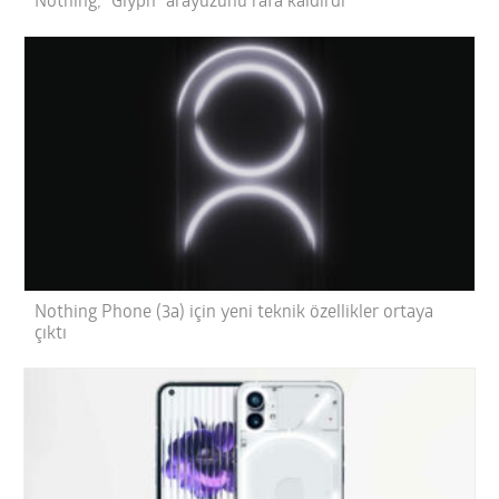
Nothing, “Glyph” arayüzünü rafa kaldırdı
Nothing Phone (3a) için yeni teknik özellikler ortaya
çıktı