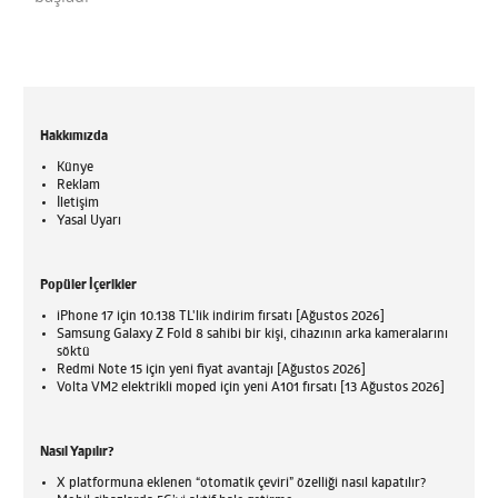
Hakkımızda
Künye
Reklam
İletişim
Yasal Uyarı
Popüler İçerikler
iPhone 17 için 10.138 TL'lik indirim fırsatı [Ağustos 2026]
Samsung Galaxy Z Fold 8 sahibi bir kişi, cihazının arka kameralarını
söktü
Redmi Note 15 için yeni fiyat avantajı [Ağustos 2026]
Volta VM2 elektrikli moped için yeni A101 fırsatı [13 Ağustos 2026]
Nasıl Yapılır?
X platformuna eklenen “otomatik çeviri” özelliği nasıl kapatılır?