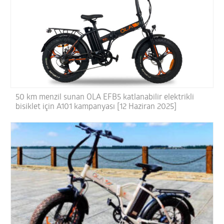
50 km menzil sunan OLA EFB5 katlanabilir elektrikli
bisiklet için A101 kampanyası [12 Haziran 2025]