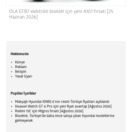
OLA EFB7 elektrikli bisiklet için yeni A101 fırsatı [25
Haziran 2026]
Hakkımızda
Künye
Reklam
İletişim
Yasal Uyarı
Popüler İçerikler
Makyajlı Hyundai IONIQ 6'nın resmi Türkiye fiyatları açıklandı
Huawei Watch GT 6 Pro için yeni fiyat avantajı [Ağustos 2026]
Redmi 15C için Migros fırsatı [Ağustos 2026]
Bluelink, Türkiye'de daha önce satışa çıkan Hyundai modellerine
gelmeyecek