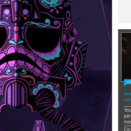
Vİ
Ave
tan
You
per
mou
Çin