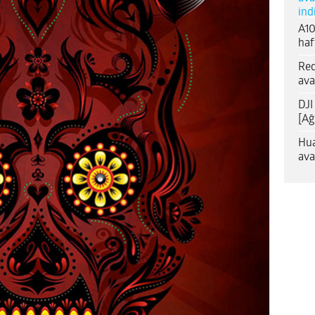
ind
A10
haf
Red
ava
DJI
[Ağ
Hua
ava