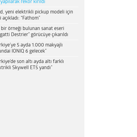
 yapılarak rekor kırıldı
d, yeni elektrikli pickup modeli için
i açıkladı: “Fathom”
 bir örneği bulunan sanat eseri
gatti Destrier” görücüye çıkarıldı
rkiye’ye 5 ayda 1.000 makyajlı
ndai IONIQ 6 gelecek”
rkiye’de son altı ayda altı farklı
ktrikli Skywell ET5 yandı”