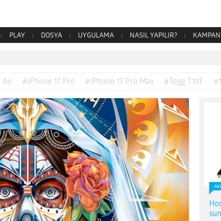
PLAY
DOSYA
UYGULAMA
NASIL YAPILIR?
KAMPAN
 Air
#iPhone 17 Pro
#iPhone 17 Pro Max
#Togg T10F
#
AK
Hon
sun