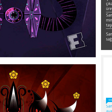
çık
üre
Sa
mim
taş
Sam
sağ
KA
Sam
ava