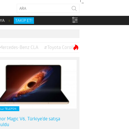
YA
TAKİP ET!
Mercedes-Benz CLA
#Toyota Corolla
ILLI TELEFON
or Magic V6, Türkiye’de satışa
uldu