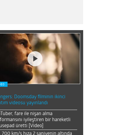
DEO
ngers: Doomsday filminin ikinci
ıtım videosu yayınlandı
Tuber, fare ile nişan alma
formansını iyileştiren bir hareketli
sepad üretti [Video]
, 700 km/s hıza 2 saniyenin altında