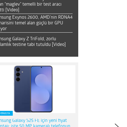
an “maglev” temelli bir test aracı
tti [Video]
msung Exynos 2600, AMD’nin RDNA4
arisini temel alan güçlü bir GPU
ıyor
sung Galaxy Z TriFold, zorlu
lamlık testine tabi tutuldu [Video]
MPANYA
sung Galaxy S25 FE için yeni fiyat
ntajı; işte 50 MP kameralı telefonun