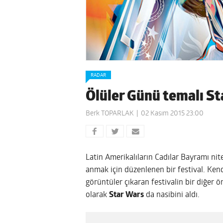
RADAR
Ölüler Günü temalı St
Berk TOPARLAK
02 Kasım 2015 23:00
Latin Amerikalıların Cadılar Bayramı nit
anmak için düzenlenen bir festival. Kend
görüntüler çıkaran festivalin bir diğer ön
olarak
Star Wars
da nasibini aldı.