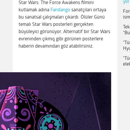
yol
Star Wars: The Force Awakens filmini
kutlamak adına
Fandango
sanatçıları ortaya
For
ism
bu sanatsal çalışmaları çıkardı. Ölüler Günü
temalı Star Wars posterleri gerçekten
Tek
büyüleyici görünüyor. Alternatif bir Star Wars
“Bu
evreninden çıkmış gibi görünen posterlere
“Tü
haberin devamından göz atabilirsiniz.
Hyu
“Tü
ele