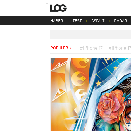
HABER
TEST
ASFALT
RADAR
POPÜLER
#iPhone 17
#iPhone 17